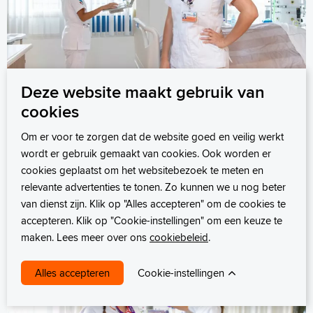
Deze website maakt gebruik van
cookies
AIOS, Kasia
Om er voor te zorgen dat de website goed en veilig werkt
De beste zorg bieden... op z’n
wordt er gebruik gemaakt van cookies. Ook worden er
Kasia’s
cookies geplaatst om het websitebezoek te meten en
relevante advertenties te tonen. Zo kunnen we u nog beter
Lees meer
van dienst zijn. Klik op "Alles accepteren" om de cookies te
accepteren. Klik op "Cookie-instellingen" om een keuze te
maken. Lees meer over ons
cookiebeleid
.
Cookie-instellingen