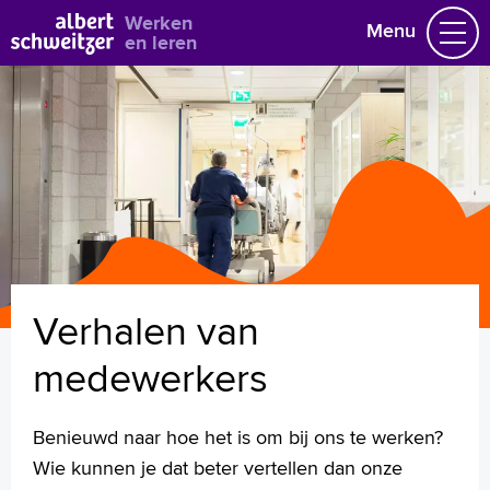
Bekijk alle vacatures
Werken
Menu
en leren
Vacatures
Vakgebieden
Opleidingen & Stages
Flexibel werken
Hoe wij het doen
Vrijwilligerswerk
Verhalen van
Job alert
Mijn vacatures
medewerkers
Naar home asz.nl
Benieuwd naar hoe het is om bij ons te werken?
Wie kunnen je dat beter vertellen dan onze