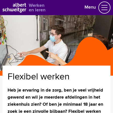
Bekijk alle vacatures
Werken
Menu
en leren
Vacatures
Vakgebieden
Opleidingen & Stages
Flexibel werken
Hoe wij het doen
Vrijwilligerswerk
Flexibel werken
Job alert
Mijn vacatures
Heb je ervaring in de zorg, ben je veel vrijheid
Naar home asz.nl
gewend en wil je meerdere afdelingen in het
ziekenhuis zien? Of ben je minimaal 18 jaar en
zoek je een zinvolle bijbaan? Flexibel werken