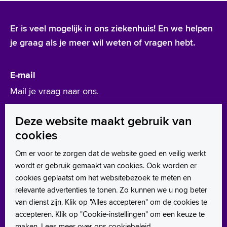
Er is veel mogelijk in ons ziekenhuis! En we helpen
je graag als je meer wil weten of vragen hebt.
E-mail
Mail je vraag naar ons.
werken@asz.nl
Deze website maakt gebruik van
cookies
Leer ons kennen
Om er voor te zorgen dat de website goed en veilig werkt
wordt er gebruik gemaakt van cookies. Ook worden er
LinkedIn
cookies geplaatst om het websitebezoek te meten en
Instagram
relevante advertenties te tonen. Zo kunnen we u nog beter
van dienst zijn. Klik op "Alles accepteren" om de cookies te
Facebook
accepteren. Klik op "Cookie-instellingen" om een keuze te
maken. Lees meer over ons
cookiebeleid
.