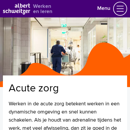
Bekijk alle vacatures
Werken
Menu
en leren
Vacatures
Vakgebieden
Opleidingen & Stages
Flexibel werken
Hoe wij het doen
Vrijwilligerswerk
Acute zorg
Job alert
Mijn vacatures
Werken in de acute zorg betekent werken in een
Naar home asz.nl
dynamische omgeving en snel kunnen
schakelen. Als je houdt van adrenaline tijdens het
werk, met veel afwisseling, dan zit je goed in de