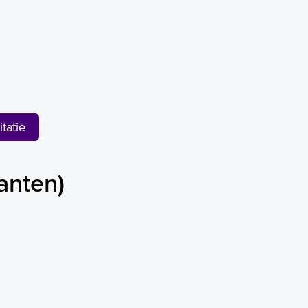
tatie
anten)