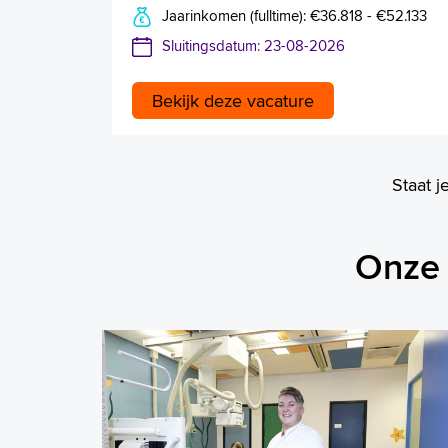
Jaarinkomen (fulltime): €36.818 - €52.133
Sluitingsdatum: 23-08-2026
Bekijk deze vacature
Staat j
Onze 