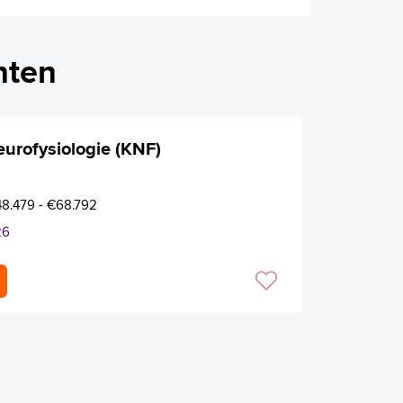
nten
eurofysiologie (KNF)
€48.479 - €68.792
26