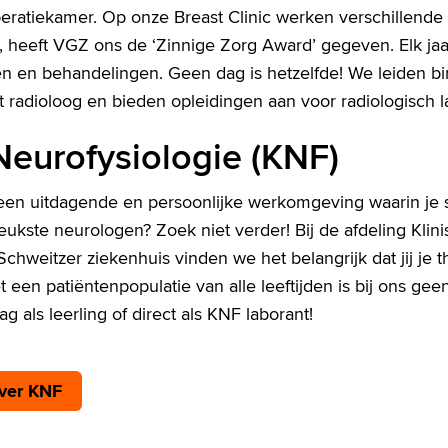
ratiekamer. Op onze Breast Clinic werken verschillende 
s, heeft VGZ ons de ‘Zinnige Zorg Award’ gegeven. Elk j
 en behandelingen. Geen dag is hetzelfde! We leiden bi
ot radioloog en bieden opleidingen aan voor radiologisch 
Neurofysiologie (KNF)
 een uitdagende en persoonlijke werkomgeving waarin j
eukste neurologen? Zoek niet verder! Bij de afdeling Klin
chweitzer ziekenhuis vinden we het belangrijk dat jij je th
 een patiëntenpopulatie van alle leeftijden is bij ons gee
ag als leerling of direct als KNF laborant!
over KNF