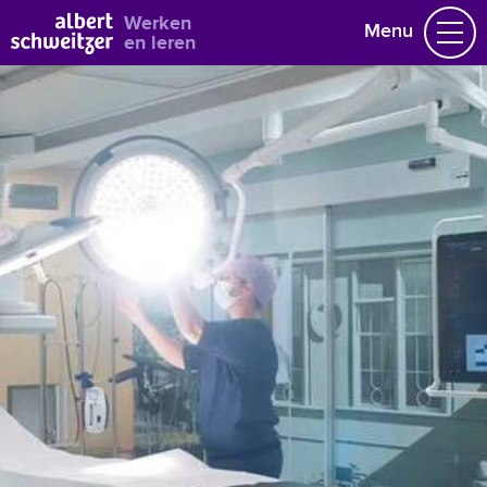
Bekijk alle vacatures
Werken
Menu
en leren
Vacatures
Vakgebieden
Opleidingen & Stages
Flexibel werken
Hoe wij het doen
Vrijwilligerswerk
Job alert
Mijn vacatures
Naar home asz.nl