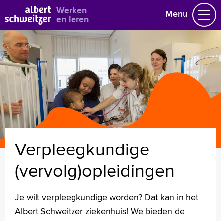
Bekijk alle vacatures
Werken
Menu
en leren
Vacatures
Vakgebieden
Opleidingen & Stages
Flexibel werken
Hoe wij het doen
Vrijwilligerswerk
Verpleegkundige
Job alert
Mijn vacatures
(vervolg)opleidingen
Naar home asz.nl
Je wilt verpleegkundige worden? Dat kan in het
Albert Schweitzer ziekenhuis! We bieden de