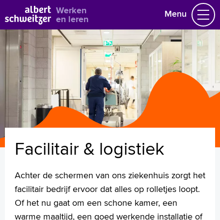
Bekijk alle vacatures
Werken
Menu
en leren
Vacatures
Vakgebieden
Opleidingen & Stages
Flexibel werken
Hoe wij het doen
Vrijwilligerswerk
Facilitair & logistiek
Job alert
Mijn vacatures
Achter de schermen van ons ziekenhuis zorgt het
Naar home asz.nl
facilitair bedrijf ervoor dat alles op rolletjes loopt.
Of het nu gaat om een schone kamer, een
warme maaltijd, een goed werkende installatie of