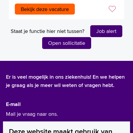
Bekijk deze vacature
Staat je functie hier niet tussen?
Job alert
Open sollicitatie
Er is veel mogelijk in ons ziekenhuis! En we helpen
je graag als je meer wil weten of vragen hebt.
E-mail
Mail je vraag naar ons.
werken@asz.nl
Deze website maakt gebruik van