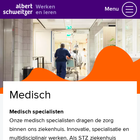
Bekijk alle vacatures
Werken
Menu
en leren
Vacatures
Vakgebieden
Opleidingen & Stages
Flexibel werken
Hoe wij het doen
Vrijwilligerswerk
Medisch
Job alert
Mijn vacatures
Medisch specialisten
Naar home asz.nl
Onze medisch specialisten dragen de zorg
binnen ons ziekenhuis. Innovatie, specialisatie en
multidisciplinair werken. Als STZ ziekenhuis