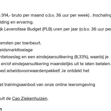
914,- bruto per maand o.b.v. 36 uur per week) . Inschalin
eiding en ervaring.
k Levensfase Budget (PLB) uren per jaar (o.b.v. 36 uur pe
iensten per toerbeurt.
eidsmarkttoelage
ietoeslag en een eindejaarsuitkering (8,33%), waarbij je
n/of eindejaarsuitkering maandelijks uit te laten betalen.
d arbeidsvoorwaardenpakket! Je ontdekt het
het trainingsaanbod van onze online leeromgeving
uit de
Cao Ziekenhuizen
.
n