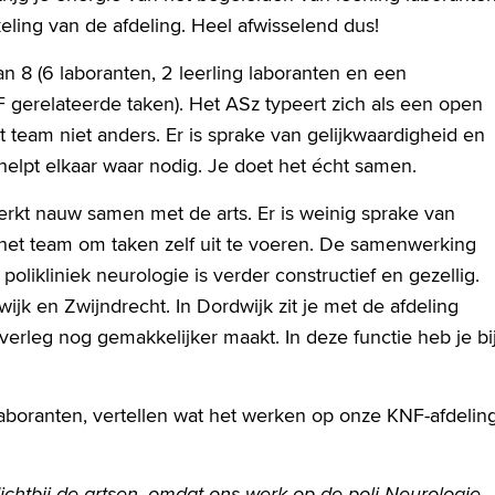
ling van de afdeling. Heel afwisselend dus!
n 8 (6 laboranten, 2 leerling laboranten en een
F gerelateerde taken). Het ASz typeert zich als een open
 team niet anders. Er is sprake van gelijkwaardigheid en
helpt elkaar waar nodig. Je doet het écht samen.
werkt nauw samen met de arts. Er is weinig sprake van
 het team om taken zelf uit te voeren. De samenwerking
olikliniek neurologie is verder constructief en gezellig.
jk en Zwijndrecht. In Dordwijk zit je met de afdeling
 overleg nog gemakkelijker maakt. In deze functie heb je bi
laboranten, vertellen wat het werken op onze KNF-afdelin
k dichtbij de artsen, omdat ons werk op de poli Neurologie