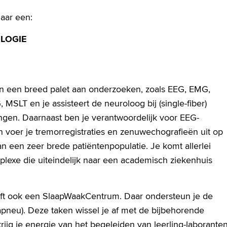
naar een:
LOGIE
aan een breed palet aan onderzoeken, zoals EEG, EMG,
LT en je assisteert de neuroloog bij (single-fiber)
en. Daarnaast ben je verantwoordelijk voor EEG-
n voer je tremorregistraties en zenuwechografieën uit op
an een zeer brede patiëntenpopulatie. Je komt allerlei
plexe die uiteindelijk naar een academisch ziekenhuis
eeft ook een SlaapWaakCentrum. Daar ondersteun je de
pneu). Deze taken wissel je af met de bijbehorende
jg je energie van het begeleiden van leerling-laborante