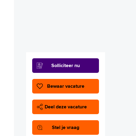
Solliciteer nu
Deel deze vacature
Stel je vraag