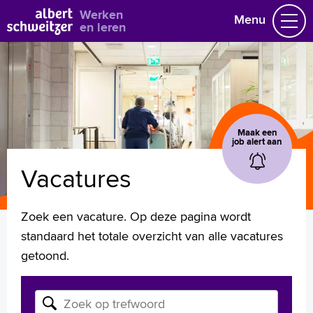
Bekijk alle vacatures
Werken
Menu
en leren
Vacatures
Vakgebieden
Opleidingen & Stages
Flexibel werken
Maak een
Hoe wij het doen
job alert aan
Vrijwilligerswerk
Vacatures
Job alert
Mijn vacatures
Zoek een vacature. Op deze pagina wordt
standaard het totale overzicht van alle vacatures
Naar home asz.nl
getoond.
Zoek op vacature of opleiding
Zoek op trefwoord