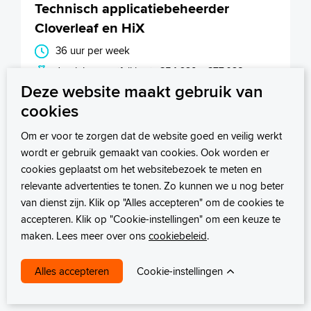
Technisch applicatiebeheerder
Cloverleaf en HiX
36 uur per week
Jaarinkomen (fulltime): €54.639 - €77.038
Deze website maakt gebruik van
Sluitingsdatum: 21-08-2026
cookies
Bekijk deze vacature
Om er voor te zorgen dat de website goed en veilig werkt
wordt er gebruik gemaakt van cookies. Ook worden er
cookies geplaatst om het websitebezoek te meten en
Technisch beheerder Cloud & Data
relevante advertenties te tonen. Zo kunnen we u nog beter
platform
van dienst zijn. Klik op "Alles accepteren" om de cookies te
accepteren. Klik op "Cookie-instellingen" om een keuze te
32 tot 36 uur
maken. Lees meer over ons
cookiebeleid
.
Jaarinkomen (fulltime): €54.639 - €77.038
Cookie-instellingen
Bekijk deze vacature