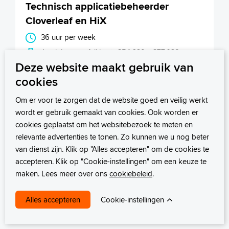
Technisch applicatiebeheerder
Cloverleaf en HiX
36 uur per week
Jaarinkomen (fulltime): €54.639 - €77.038
Deze website maakt gebruik van
Sluitingsdatum: 21-08-2026
cookies
Bekijk deze vacature
Om er voor te zorgen dat de website goed en veilig werkt
wordt er gebruik gemaakt van cookies. Ook worden er
cookies geplaatst om het websitebezoek te meten en
Technisch beheerder Cloud & Data
relevante advertenties te tonen. Zo kunnen we u nog beter
platform
van dienst zijn. Klik op "Alles accepteren" om de cookies te
accepteren. Klik op "Cookie-instellingen" om een keuze te
32 tot 36 uur
maken. Lees meer over ons
cookiebeleid
.
Jaarinkomen (fulltime): €54.639 - €77.038
Cookie-instellingen
Bekijk deze vacature