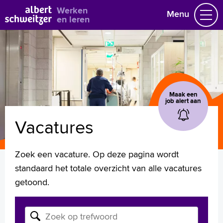
Bekijk alle vacatures
Werken
Menu
en leren
Vacatures
Vakgebieden
Opleidingen & Stages
Flexibel werken
Maak een
Hoe wij het doen
job alert aan
Vrijwilligerswerk
Vacatures
Job alert
Mijn vacatures
Zoek een vacature. Op deze pagina wordt
standaard het totale overzicht van alle vacatures
Naar home asz.nl
getoond.
Zoek op vacature of opleiding
Zoek op trefwoord