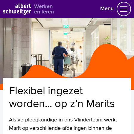
Bekijk alle vacatures
Werken
Menu
en leren
Vacatures
Vakgebieden
Opleidingen & Stages
Flexibel werken
Hoe wij het doen
Vrijwilligerswerk
Flexibel ingezet
Job alert
Mijn vacatures
worden... op z’n Marits
Naar home asz.nl
Als verpleegkundige in ons Vlinderteam werkt
Marit op verschillende afdelingen binnen de