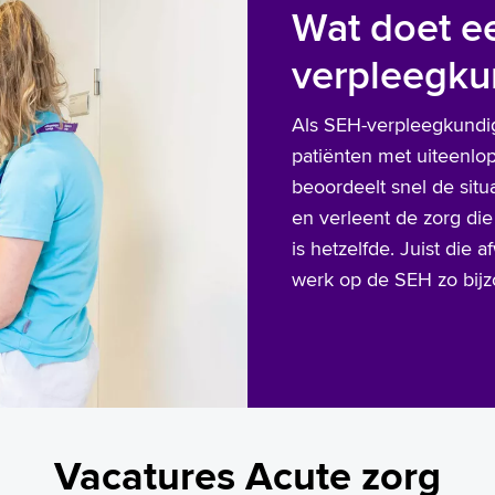
Wat doet e
verpleegku
Als SEH-verpleegkundig
patiënten met uiteenlo
beoordeelt snel de situa
en verleent de zorg di
is hetzelfde. Juist die
werk op de SEH zo bijz
Vacatures Acute zorg