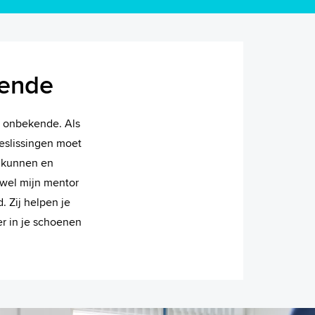
kende
t onbekende. Als
beslissingen moet
n kunnen en
zowel mijn mentor
. Zij helpen je
er in je schoenen