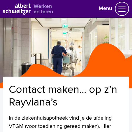
Bekijk alle vacatures
Werken
Menu
en leren
Vacatures
Vakgebieden
Opleidingen & Stages
Flexibel werken
Hoe wij het doen
Vrijwilligerswerk
Contact maken... op z’n
Job alert
Mijn vacatures
Rayviana’s
Naar home asz.nl
In de ziekenhuisapotheek vind je de afdeling
VTGM (voor toediening gereed maken). Hier