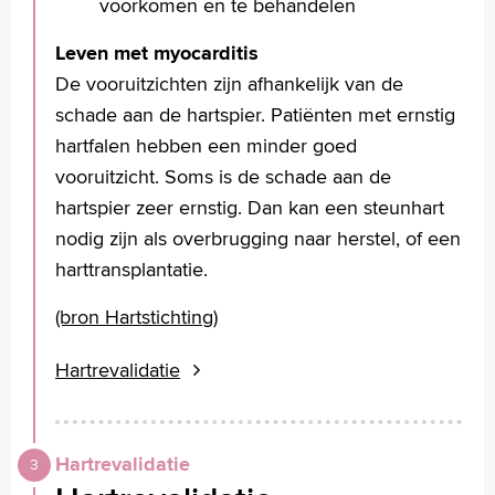
De meest voorkomende redenen
het ECG-apparaat verbonden. Het ECG-
voorkomen en te behandelen
om een MRI onderzoek te doen zijn:
apparaat geeft de elektrische activiteit
Leven met myocarditis
Hartfalen, al dan niet met bekende
van het hart in een grafiek weer. De
De vooruitzichten zijn afhankelijk van de
oorzaak.
elektroden worden met plakkertjes op de
schade aan de hartspier. Patiënten met ernstig
Aantonen/uitsluiten vitaal
borstkas bevestigd.
hartfalen hebben een minder goed
hartspierweefsel na een hartinfarct.
vooruitzicht. Soms is de schade aan de
Aantonen/uitsluiten
hartspier zeer ernstig. Dan kan een steunhart
doorbloedingsstoornissen van het
nodig zijn als overbrugging naar herstel, of een
hartspierweefsel.
harttransplantatie.
Aangeboren hartafwijkingen.
(bron Hartstichting)
Meer informatie over dit onderzoek leest
u in de folder.
Hartrevalidatie
Hartrevalidatie
De elektroden worden met plakkertjes op de borstkas