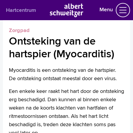
Menu
Hartcentrum
Zorgpad
Hartcentrum
Ontsteking van de
Praktische informatie
hartspier (Myocarditis)
Het behandelteam
Aandoeningen en behandeling
Afwijking aan de hartklep
Myocarditis is een ontsteking van de hartspier.
Gaatje in tussenschot hartkamers
De ontsteking ontstaat meestal door een virus.
Hartfalen
Hartinfarct (Acuut coronair syndroom)
Een enkele keer raakt het hart door de ontsteking
Hartritmestoornissen
erg beschadigd. Dan kunnen al binnen enkele
Hartspierziekten (cardiomyopathie)
weken na de koorts klachten van hartfalen of
Hartstilstand
Ontsteking van de hartklep (endocarditis)
ritmestoornissen ontstaan. Als het hart licht
Ontsteking van de hartspier (Myocarditis)
beschadigd is, treden deze klachten soms pas
Ontsteking van het hartzakje (Pericarditis)
veel later op.