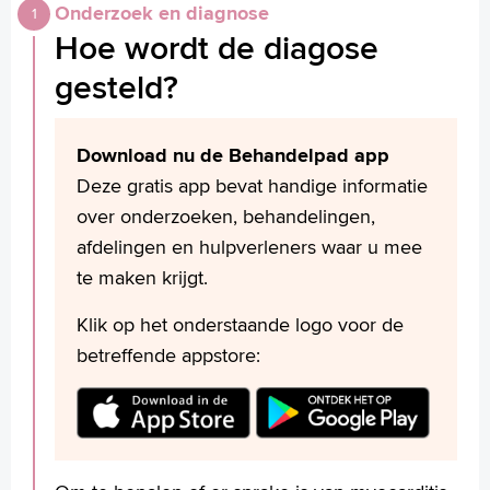
Onderzoek en diagnose
griep, zoals koorts en spierpijn. Pas nadat de
Contact
Hoe wordt de diagose
griepklachten verdwenen zijn, blijkt soms
MijnASz
dat er meer aan de hand is. Klachten bij
gesteld?
myocarditis zijn:
Plotseling optredende koorts
Download nu de Behandelpad app
Griepachtige verschijnselen
Deze gratis app bevat handige informatie
Verwijzers
Pijn in de hartstreek
over onderzoeken, behandelingen,
Wetenschappelijk onderzoek
Zweten
afdelingen en hulpverleners waar u mee
+
Hartritmestoornissen
Tekstgrootte A
te maken krijgt.
Vermoeidheid
Voorleesfunctie
Klik op het onderstaande logo voor de
Kortademigheid
Language
betreffende appstore:
Vocht vasthouden
Zoeken
English
Français
Polski