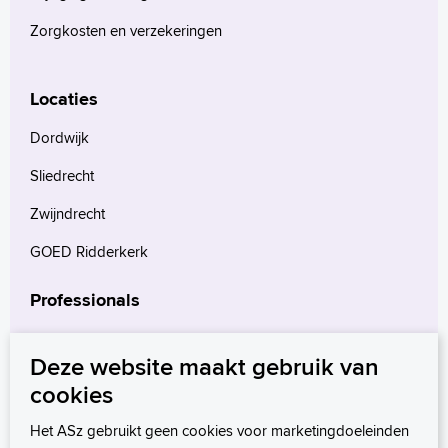
Zorgkosten en verzekeringen
Locaties
Dordwijk
Sliedrecht
Zwijndrecht
GOED Ridderkerk
Professionals
Verwijzers
Deze website maakt gebruik van
Wetenschappelijk onderzoek
cookies
mProve. Verder in zorg.
Het ASz gebruikt geen cookies voor marketingdoeleinden