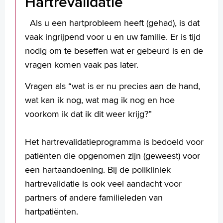
Hartrevalidatie
bevestigd. De arts krijgt de uitslag in een grafiek op papier.
De arts krijgt de uitslag in een grafiek op
Als u een hartprobleem heeft (gehad), is dat
papier. Een hartfilmpje geeft alleen een
vaak ingrijpend voor u en uw familie. Er is tijd
eerste indruk. Als uit het hartfilmpje blijkt
nodig om te beseffen wat er gebeurd is en de
dat er mogelijk iets aan de hand is met
vragen komen vaak pas later.
uw hart is er meestal verder onderzoek
Vragen als “wat is er nu precies aan de hand,
nodig.
wat kan ik nog, wat mag ik nog en hoe
voorkom ik dat ik dit weer krijg?”
Het hartrevalidatieprogramma is bedoeld voor
patiënten die opgenomen zijn (geweest) voor
een hartaandoening. Bij de polikliniek
hartrevalidatie is ook veel aandacht voor
partners of andere familieleden van
hartpatiënten.