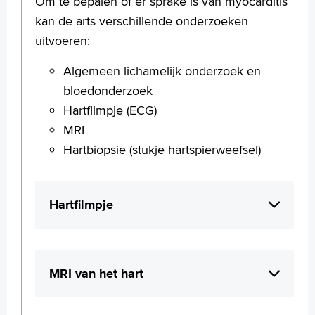
Om te bepalen of er sprake is van myocarditis
Türkçe
kan de arts verschillende onderzoeken
Arabisch
uitvoeren:
Algemeen lichamelijk onderzoek en
bloedonderzoek
Hartfilmpje (ECG)
MRI
Hartbiopsie (stukje hartspierweefsel)
Hartfilmpje
Bij een hartfilmpje (Ook wel ECG
genoemd) worden de elektrische signalen
MRI van het hart
die het hart afgeeft, in een grafiek
weergegeven.
Bij dit onderzoek wordt gebruik gemaakt