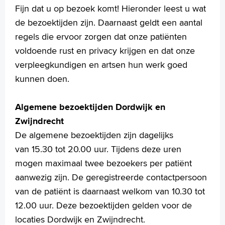
Patiëntenpanel
Fijn dat u op bezoek komt! Hieronder leest u wat
Patiëntenregistratie
de bezoektijden zijn. Daarnaast geldt een aantal
Pers
regels die ervoor zorgen dat onze patiënten
Rechten en plichten
voldoende rust en privacy krijgen en dat onze
Service en diensten
verpleegkundigen en artsen hun werk goed
Sluiting Papendrechtsebrug
Wachttijden
kunnen doen.
Wijzigingen doorgeven
Zorgkosten en verzekeringen
Algemene bezoektijden Dordwijk en
Zwijndrecht
De algemene bezoektijden zijn dagelijks
Homepage
van 15.30 tot 20.00 uur. Tijdens deze uren
Praktische informatie
mogen maximaal twee bezoekers per patiënt
Specialismen
aanwezig zijn. De geregistreerde contactpersoon
Werken en leren
van de patiënt is daarnaast welkom van 10.30 tot
Medewerkers
12.00 uur. Deze bezoektijden gelden voor de
Contact
locaties Dordwijk en Zwijndrecht.