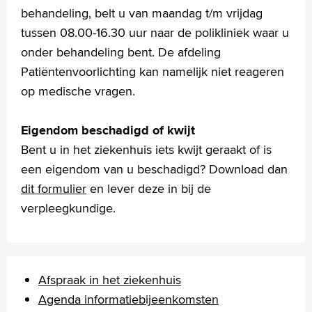
behandeling, belt u van maandag t/m vrijdag
MijnASz
tussen 08.00-16.30 uur naar de polikliniek waar u
onder behandeling bent. De afdeling
Patiëntenvoorlichting kan namelijk niet reageren
op medische vragen.
Verwijzers
Wetenschappelijk onderzoek
Eigendom beschadigd of kwijt
+
Tekstgrootte A
Bent u in het ziekenhuis iets kwijt geraakt of is
Voorleesfunctie
een eigendom van u beschadigd? Download dan
Language
dit formulier
en lever deze in bij de
Zoeken
verpleegkundige.
English
Français
Polski
Afspraak in het ziekenhuis
Türkçe
Agenda informatiebijeenkomsten