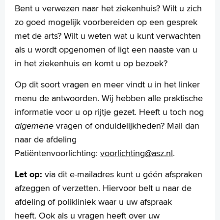
Patiëntenpanel
Bent u verwezen naar het ziekenhuis? Wilt u zich
Patiëntenregistratie
zo goed mogelijk voorbereiden op een gesprek
Pers
met de arts? Wilt u weten wat u kunt verwachten
Rechten en plichten
als u wordt opgenomen of ligt een naaste van u
Service en diensten
in het ziekenhuis en komt u op bezoek?
Sluiting Papendrechtsebrug
Wachttijden
Op dit soort vragen en meer vindt u in het linker
Wijzigingen doorgeven
menu de antwoorden. Wij hebben alle praktische
Zorgkosten en verzekeringen
informatie voor u op rijtje gezet. Heeft u toch nog
algemene
vragen of onduidelijkheden? Mail dan
naar de afdeling
Homepage
Patiëntenvoorlichting:
voorlichting@asz.nl
.
Praktische informatie
Specialismen
Let op:
via dit e-mailadres kunt u géén afspraken
Werken en leren
afzeggen of verzetten. Hiervoor belt u naar de
Medewerkers
afdeling of polikliniek waar u uw afspraak
Contact
heeft. Ook als u vragen heeft over uw