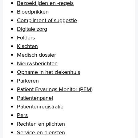
Arabisch
Bezoektijden en -regels
Bloedprikken
Compliment of suggestie
Digitale zorg
Folders
Klachten
Medisch dossier
Nieuwsberichten
Opname in het ziekenhuis
Parkeren
Patiënt Ervarings Monitor (PEM)
Patiëntenpanel
Patiëntenregistratie
Pers
Rechten en plichten
Service en diensten