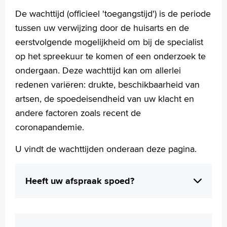
Wetenschappelijk onderzoek
De wachttijd (officieel 'toegangstijd') is de periode
+
Tekstgrootte A
tussen uw verwijzing door de huisarts en de
Voorleesfunctie
eerstvolgende mogelijkheid om bij de specialist
Language
op het spreekuur te komen of een onderzoek te
Zoeken
ondergaan. Deze wachttijd kan om allerlei
redenen variëren: drukte, beschikbaarheid van
English
artsen, de spoedeisendheid van uw klacht en
Français
andere factoren zoals recent de
Polski
coronapandemie.
Türkçe
Arabisch
U vindt de wachttijden onderaan deze pagina.
Heeft uw afspraak spoed?
Voor spoedeisende klachten geldt in
principe geen, of veel minder wachttijd.