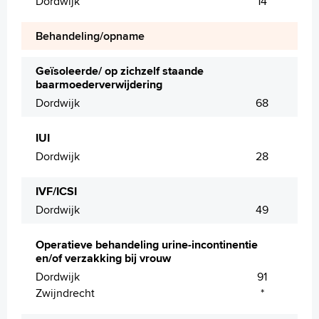
Dordwijk
14
Behandeling/opname
Geïsoleerde/ op zichzelf staande
baarmoederverwijdering
Dordwijk
68
IUI
Dordwijk
28
IVF/ICSI
Dordwijk
49
Operatieve behandeling urine-incontinentie
en/of verzakking bij vrouw
Dordwijk
91
Zwijndrecht
*