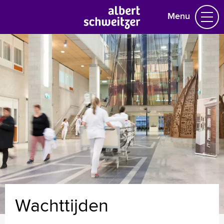
Menu
Homepage
Praktische informatie
Specialismen
Werken en leren
Medewerkers
Contact
MijnASz
Wachttijden
Verwijzers