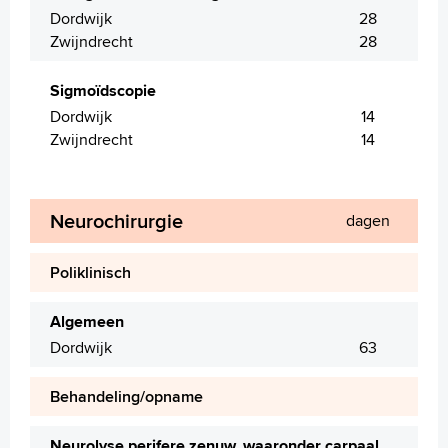
Dordwijk
28
Zwijndrecht
28
Sigmoïdscopie
Dordwijk
14
Zwijndrecht
14
Neurochirurgie
dagen
Poliklinisch
Algemeen
Dordwijk
63
Behandeling/opname
Neurolyse perifere zenuw, waaronder carpaal