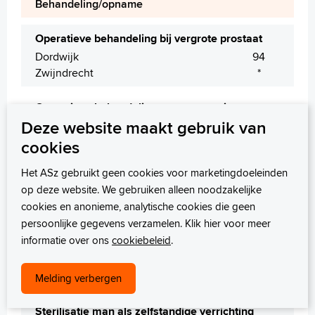
Behandeling/opname
Operatieve behandeling bij vergrote prostaat
Dordwijk
94
Zwijndrecht
*
Operatieve behandeling prostaatcarcinoom
Deze website maakt gebruik van
Dordwijk
*
Zwijndrecht
*
cookies
Het ASz gebruikt geen cookies voor marketingdoeleinden
Operatieve behandeling urine-incontinentie
en/of blaasverzakking bij man
op deze website. We gebruiken alleen noodzakelijke
cookies en anonieme, analytische cookies die geen
Dordwijk
*
persoonlijke gegevens verzamelen. Klik hier voor meer
informatie over ons
cookiebeleid
.
Percutane niersteenverwijdering
Dordwijk
*
Zwijndrecht
*
Melding verbergen
Sterilisatie man als zelfstandige verrichting