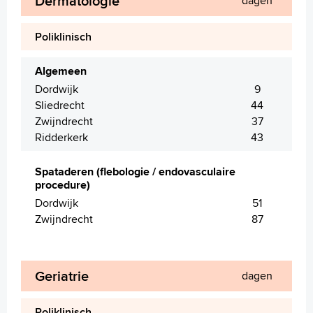
Dermatologie
dagen
Poliklinisch
Algemeen
Dordwijk
9
Sliedrecht
44
Zwijndrecht
37
Ridderkerk
43
Spataderen (flebologie / endovasculaire
procedure)
Dordwijk
51
Zwijndrecht
87
Geriatrie
dagen
Poliklinisch