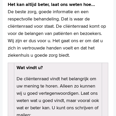
Het kan altijd beter, laat ons weten hoe...
Homepage
De beste zorg, goede informatie en een
Praktische informatie
respectvolle behandeling. Dat is waar de
Specialismen
cliëntenraad voor staat. De cliëntenraad komt op
Werken en leren
voor de belangen van patiënten en bezoekers.
Medewerkers
Wij zijn er dus voor u. Het gaat ons er om dat u
Contact
zich in vertrouwde handen voelt en dat het
MijnASz
ziekenhuis u goede zorg biedt.
Wat vindt u?
De cliëntenraad vindt het belangrijk om
Verwijzers
uw mening te horen. Alleen zo kunnen
Wetenschappelijk onderzoek
wij u goed vertegenwoordigen. Laat ons
weten wat u goed vindt, maar vooral ook
+
Tekstgrootte A
wat er beter kan. U kunt ons schrijven of
Voorleesfunctie
mailen: