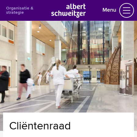
Organisatie &
Menu
strategie
Organisatie & strategie
Albert Schweitzer
Organisatie
Kwaliteit en Keurmerken
Duurzaamheid
Cliëntenraad
Vriendenfonds
Innovatie
Kunst in het ziekenhuis
Disclaimer
Algemene voorwaarden
Privacystatement
Cliëntenraad