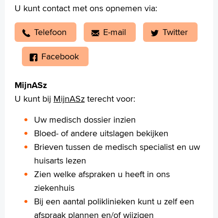
Wetenschappelijk onderzoek
U kunt contact met ons opnemen via:
+
Tekstgrootte A
Telefoon
E-mail
Twitter
Voorleesfunctie
Language
Facebook
Zoeken
MijnASz
English
U kunt bij
MijnASz
terecht voor:
Français
Polski
Uw medisch dossier inzien
Türkçe
Bloed- of andere uitslagen bekijken
Arabisch
Brieven tussen de medisch specialist en uw
huisarts lezen
Zien welke afspraken u heeft in ons
ziekenhuis
Bij een aantal poliklinieken kunt u zelf een
afspraak plannen en/of wijzigen