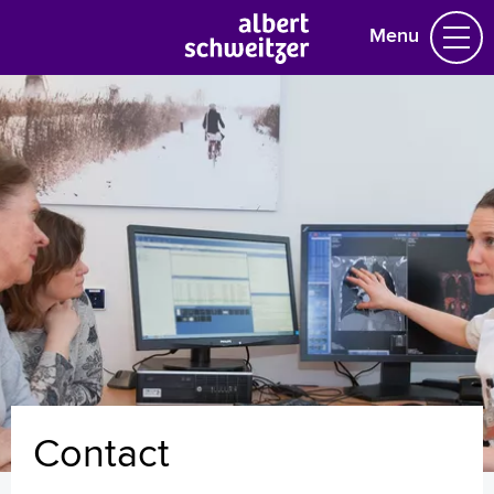
Menu
Homepage
Praktische informatie
Specialismen
Werken en leren
Medewerkers
Contact
MijnASz
Contact
Verwijzers