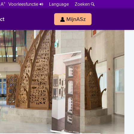
+
 A
Voorleesfunctie
Language
Zoeken
ct
MijnASz
s
h