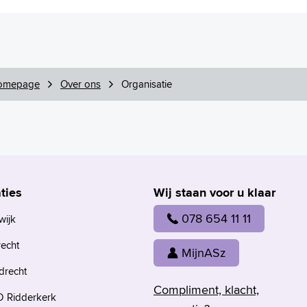
omepage
Over ons
Organisatie
ties
Wij staan voor u klaar
078 654 11 11
wijk
recht
MijnASz
drecht
Compliment, klacht,
 Ridderkerk