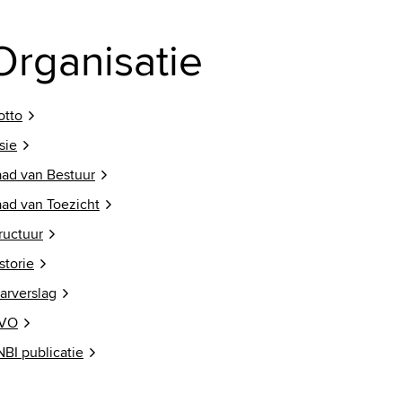
Organisatie
otto
sie
ad van Bestuur
ad van Toezicht
ructuur
storie
arverslag
VO
BI publicatie