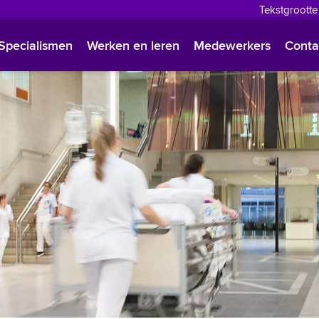
Tekstgrootte
English
Specialismen
Werken en leren
Medewerkers
Conta
Françai
Polski
Türkçe
Arabisc