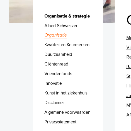
Organisatie & strategie
Albert Schweitzer
Organisatie
M
Kwaliteit en Keurmerken
Vi
Duurzaamheid
Ra
Cliëntenraad
Ra
Vriendenfonds
St
Innovatie
Hi
Kunst in het ziekenhuis
Ja
Disclaimer
M
Algemene voorwaarden
AN
Privacystatement