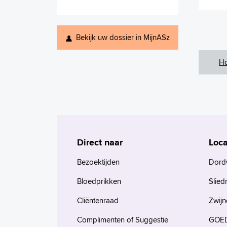
Bekijk uw dossier in MijnASz
H
Direct naar
Loca
Bezoektijden
Dord
Bloedprikken
Slied
Cliëntenraad
Zwijn
Complimenten of Suggestie
GOED