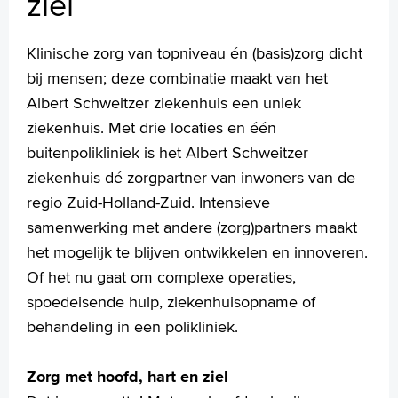
ziel
Cliëntenraad
Vriendenfonds
Klinische zorg van topniveau én (basis)zorg dicht
Innovatie
bij mensen; deze combinatie maakt van het
Kunst in het ziekenhuis
Albert Schweitzer ziekenhuis een uniek
Disclaimer
ziekenhuis. Met drie locaties en één
Algemene voorwaarden
Privacystatement
buitenpolikliniek is het Albert Schweitzer
ziekenhuis dé zorgpartner van inwoners van de
regio Zuid-Holland-Zuid. Intensieve
Homepage
samenwerking met andere (zorg)partners maakt
Praktische informatie
het mogelijk te blijven ontwikkelen en innoveren.
Specialismen
Of het nu gaat om complexe operaties,
Werken en leren
spoedeisende hulp, ziekenhuisopname of
Medewerkers
behandeling in een polikliniek.
Contact
Zorg met hoofd, hart en ziel
MijnASz