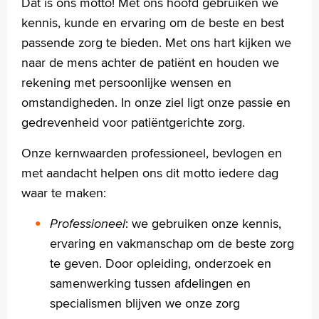
Dat is ons motto! Met ons hoofd gebruiken we
kennis, kunde en ervaring om de beste en best
passende zorg te bieden. Met ons hart kijken we
naar de mens achter de patiënt en houden we
Verwijzers
rekening met persoonlijke wensen en
Wetenschappelijk onderzoek
omstandigheden. In onze ziel ligt onze passie en
gedrevenheid voor patiëntgerichte zorg.
+
Tekstgrootte A
Voorleesfunctie
Onze kernwaarden professioneel, bevlogen en
Language
met aandacht helpen ons dit motto iedere dag
Zoeken
waar te maken:
English
Professioneel
: we gebruiken onze kennis,
Français
ervaring en vakmanschap om de beste zorg
Polski
te geven. Door opleiding, onderzoek en
Türkçe
samenwerking tussen afdelingen en
Arabisch
specialismen blijven we onze zorg