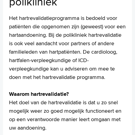
polikliniek
Medewerkers
Contact
Het hartrevalidatieprogramma is bedoeld voor
MijnASz
patiënten die opgenomen zijn (geweest) voor een
hartaandoening. Bij de polikliniek hartrevalidatie
is ook veel aandacht voor partners of andere
familieleden van hartpatiënten. De cardioloog,
hartfalen-verpleegkundige of ICD-
Verwijzers
verpleegkundige kan u adviseren om mee te
Wetenschappelijk onderzoek
doen met het hartrevalidatie programma.
+
Tekstgrootte A
Voorleesfunctie
Waarom hartrevalidatie?
Language
Het doel van de hartrevalidatie is dat u zo snel
Zoeken
mogelijk weer zo goed mogelijk functioneert en
op een verantwoorde manier leert omgaan met
English
uw aandoening.
Français