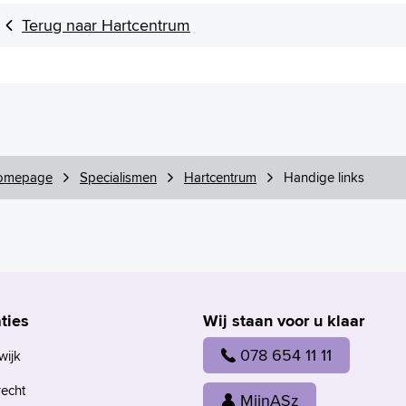
Terug naar Hartcentrum
omepage
Specialismen
Hartcentrum
Handige links
ties
Wij staan voor u klaar
078 654 11 11
wijk
recht
MijnASz