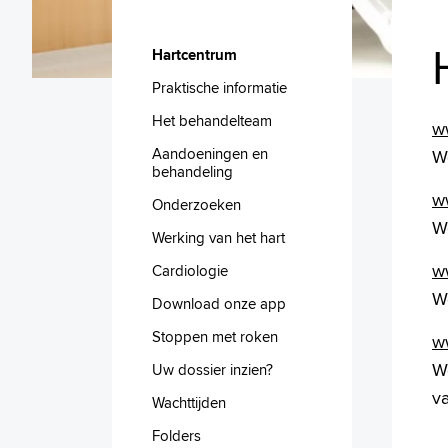
Hartcentrum
Praktische informatie
Het behandelteam
ww
Aandoeningen en
W
behandeling
w
Onderzoeken
W
Werking van het hart
ww
Cardiologie
W
Download onze app
Stoppen met roken
w
W
Uw dossier inzien?
v
Wachttijden
Folders