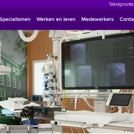
Tekstgrootte
English
Specialismen
Werken en leren
Medewerkers
Conta
Françai
Polski
Türkçe
Arabisc