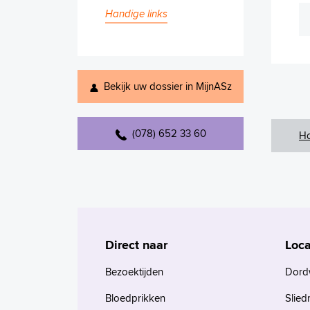
Handige links
Bekijk uw dossier in MijnASz
(078) 652 33 60
H
Direct naar
Loca
Bezoektijden
Dord
Bloedprikken
Slied