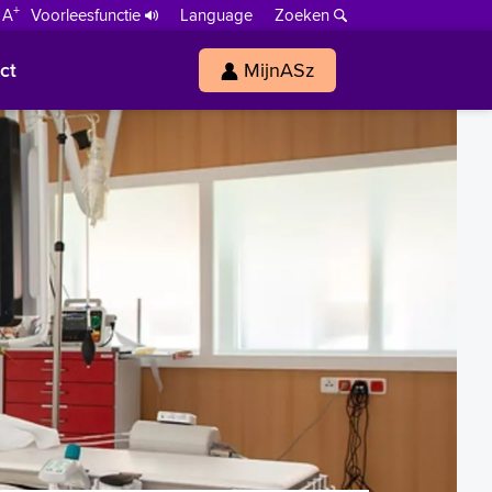
+
 A
Voorleesfunctie
Language
Zoeken
ct
MijnASz
s
h