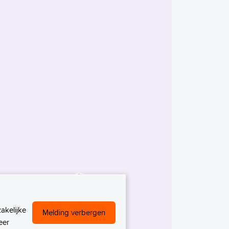
akelijke
Melding verbergen
eer