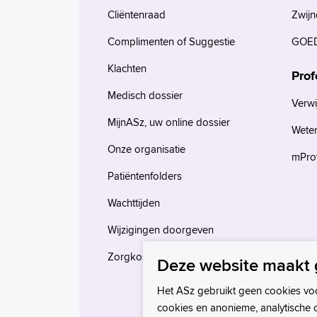
Cliëntenraad
Zwijn
Complimenten of Suggestie
GOED
Klachten
Prof
Medisch dossier
Verwi
MijnASz, uw online dossier
Wete
Onze organisatie
mProv
Patiëntenfolders
Wachttijden
Wijzigingen doorgeven
Zorgkosten en verzekeringen
Deze website maakt 
Het ASz gebruikt geen cookies vo
cookies en anonieme, analytische 