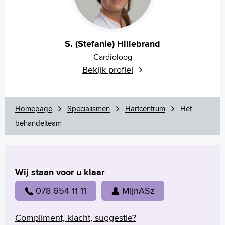
S. (Stefanie) Hillebrand
Cardioloog
Bekijk profiel
Homepage
Specialismen
Hartcentrum
Het
behandelteam
Wij staan voor u klaar
078 654 11 11
MijnASz
Compliment, klacht, suggestie?