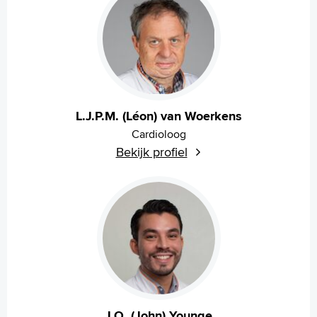
L.J.P.M. (Léon) van Woerkens
Cardioloog
Bekijk profiel
J.O. (John) Younge