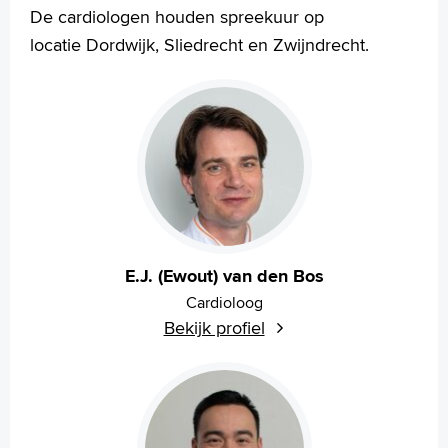
L.J.P.M. (Léon) van Woerkens
De cardiologen houden spreekuur op
J.O. (John) Younge
locatie Dordwijk, Sliedrecht en Zwijndrecht.
L.N. (Lisette) Mackaaij
S. (Stefanie) Hillebrand
Aandoeningen en behandeling
Onderzoeken
Werking van het hart
Cardiologie
Download onze app
Stoppen met roken
Uw dossier inzien?
E.J. (Ewout) van den Bos
Wachttijden
Cardioloog
Folders
Bekijk profiel
Handige links
Homepage