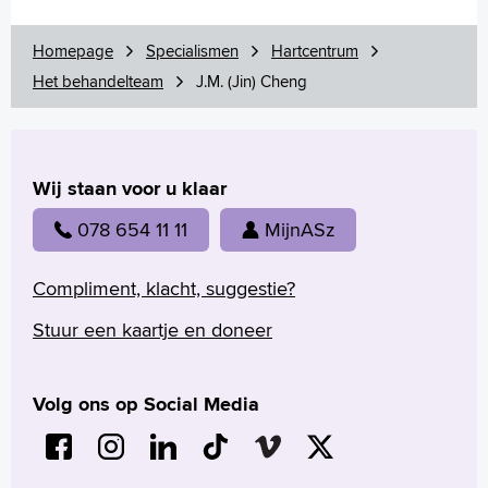
L.J.P.M. (Léon) van Woerkens
J.O. (John) Younge
Homepage
Specialismen
Hartcentrum
L.N. (Lisette) Mackaaij
Het behandelteam
J.M. (Jin) Cheng
S. (Stefanie) Hillebrand
Aandoeningen en behandeling
Onderzoeken
Werking van het hart
Wij staan voor u klaar
Cardiologie
078 654 11 11
MijnASz
Download onze app
Stoppen met roken
Compliment, klacht, suggestie?
Uw dossier inzien?
Wachttijden
Stuur een kaartje en doneer
Folders
Handige links
Volg ons op Social Media
Homepage