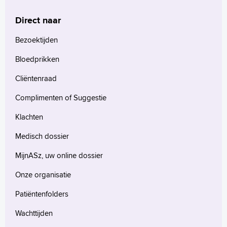
Praktische informatie
Specialismen
Direct naar
Werken en leren
Bezoektijden
Medewerkers
Contact
Bloedprikken
Cliëntenraad
MijnASz
Complimenten of Suggestie
Klachten
Medisch dossier
Verwijzers
Wetenschappelijk onderzoek
MijnASz, uw online dossier
+
Onze organisatie
Tekstgrootte A
Voorleesfunctie
Patiëntenfolders
Language
Wachttijden
Zoeken