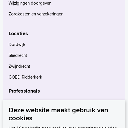
Wijzigingen doorgeven
English
Zorgkosten en verzekeringen
Français
Polski
Türkçe
Locaties
Arabisch
Dordwijk
Sliedrecht
Zwijndrecht
GOED Ridderkerk
Professionals
Verwijzers
Deze website maakt gebruik van
Wetenschappelijk onderzoek
cookies
mProve. Verder in zorg.