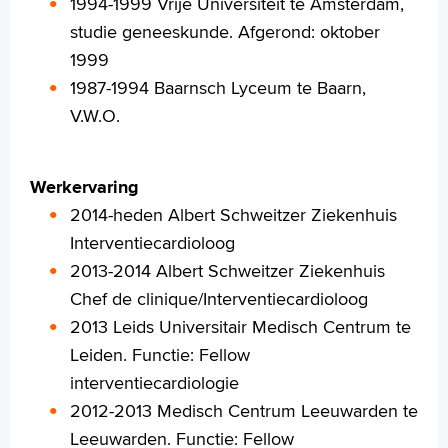
Praktische informatie
1994-1999 Vrije Universiteit te Amsterdam,
Specialismen
studie geneeskunde. Afgerond: oktober
Werken en leren
1999
Medewerkers
1987-1994 Baarnsch Lyceum te Baarn,
Contact
V.W.O.
MijnASz
Werkervaring
2014-heden Albert Schweitzer Ziekenhuis
Interventiecardioloog
2013-2014 Albert Schweitzer Ziekenhuis
Verwijzers
Chef de clinique/Interventiecardioloog
Wetenschappelijk onderzoek
2013 Leids Universitair Medisch Centrum te
+
Tekstgrootte A
Leiden. Functie: Fellow
Voorleesfunctie
interventiecardiologie
Language
2012-2013 Medisch Centrum Leeuwarden te
Zoeken
Leeuwarden. Functie: Fellow