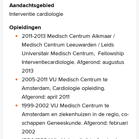
L.J.P.M. (Léon) van Woerkens
Aandachtsgebied
J.O. (John) Younge
Interventie cardiologie
L.N. (Lisette) Mackaaij
S. (Stefanie) Hillebrand
Opleidingen
2011-2013 Medisch Centrum Alkmaar /
Aandoeningen en behandeling
Medisch Centrum Leeuwarden / Leids
Onderzoeken
Werking van het hart
Universitair Medisch Centrum, Fellowship
Cardiologie
Interventiecardiologie. Afgerond: augustus
Download onze app
2013
Stoppen met roken
2005-2011 VU Medisch Centrum te
Uw dossier inzien?
Amsterdam, Cardiologie opleiding.
Wachttijden
Afgerond: april 2011
Folders
Handige links
1999-2002 VU Medisch Centrum te
Amsterdam en ziekenhuizen in de regio, co-
schappen Geneeskunde. Afgerond: februari
Homepage
2002