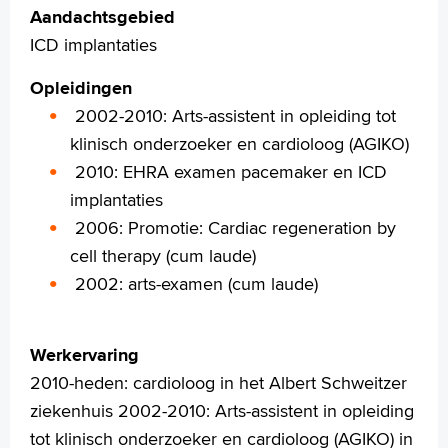
L.J.P.M. (Léon) van Woerkens
Aandachtsgebied
J.O. (John) Younge
ICD implantaties
L.N. (Lisette) Mackaaij
S. (Stefanie) Hillebrand
Opleidingen
2002-2010: Arts-assistent in opleiding tot
Aandoeningen en behandeling
klinisch onderzoeker en cardioloog (AGIKO)
Onderzoeken
Werking van het hart
2010: EHRA examen pacemaker en ICD
Cardiologie
implantaties
Download onze app
2006: Promotie: Cardiac regeneration by
Stoppen met roken
cell therapy (cum laude)
Uw dossier inzien?
2002: arts-examen (cum laude)
Wachttijden
Folders
Handige links
Werkervaring
2010-heden: cardioloog in het Albert Schweitzer
ziekenhuis 2002-2010: Arts-assistent in opleiding
Homepage
tot klinisch onderzoeker en cardioloog (AGIKO) in