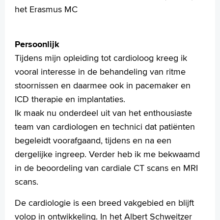
Praktische informatie
het Erasmus MC
Specialismen
Werken en leren
Medewerkers
Persoonlijk
Contact
Tijdens mijn opleiding tot cardioloog kreeg ik
vooral interesse in de behandeling van ritme
MijnASz
stoornissen en daarmee ook in pacemaker en
ICD therapie en implantaties.
Ik maak nu onderdeel uit van het enthousiaste
team van cardiologen en technici dat patiënten
Verwijzers
begeleidt voorafgaand, tijdens en na een
Wetenschappelijk onderzoek
dergelijke ingreep. Verder heb ik me bekwaamd
in de beoordeling van cardiale CT scans en MRI
+
Tekstgrootte A
scans.
Voorleesfunctie
Language
De cardiologie is een breed vakgebied en blijft
Zoeken
volop in ontwikkeling. In het Albert Schweitzer