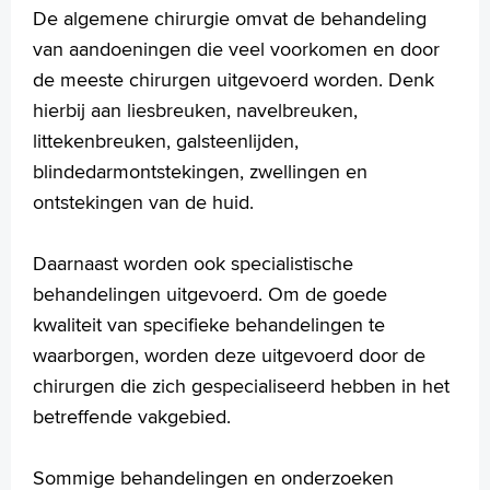
De algemene chirurgie omvat de behandeling
van aandoeningen die veel voorkomen en door
Homepage
de meeste chirurgen uitgevoerd worden. Denk
Praktische informatie
hierbij aan liesbreuken, navelbreuken,
Specialismen
littekenbreuken, galsteenlijden,
Werken en leren
blindedarmontstekingen, zwellingen en
Medewerkers
ontstekingen van de huid.
Contact
Daarnaast worden ook specialistische
MijnASz
behandelingen uitgevoerd. Om de goede
kwaliteit van specifieke behandelingen te
waarborgen, worden deze uitgevoerd door de
chirurgen die zich gespecialiseerd hebben in het
Verwijzers
betreffende vakgebied.
Wetenschappelijk onderzoek
Sommige behandelingen en onderzoeken
+
Tekstgrootte A