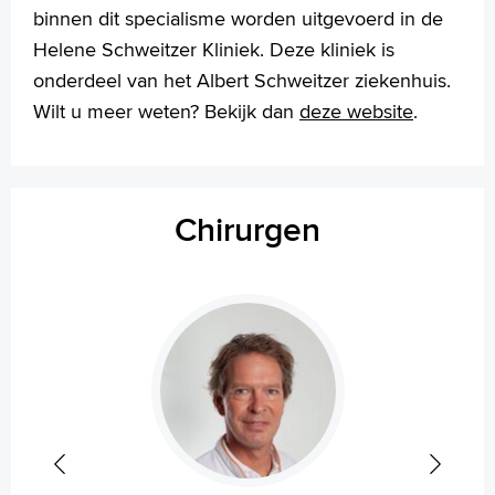
binnen dit specialisme worden uitgevoerd in de
Voorleesfunctie
Helene Schweitzer Kliniek. Deze kliniek is
Language
onderdeel van het Albert Schweitzer ziekenhuis.
Zoeken
Wilt u meer weten? Bekijk dan
deze website
.
English
Français
Polski
Chirurgen
Türkçe
Arabisch