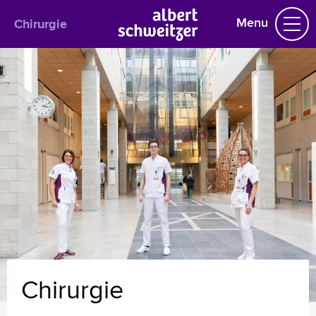
Menu
Chirurgie
Chirurgie
Praktische informatie
Het behandelteam
Chirurgie bij kinderen
Maag-Darm-Leverchirurgie
Traumachirurgie en Spoedeisende Hulp
Vaatchirurgie
Longchirurgie
Borstkanker
Bariatrie (Obesitascentrum)
Gipskamer
Uw dossier inzien?
Chirurgie
Wachttijden
Folders