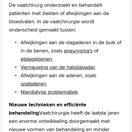
Specialismen
De vaatchirurg onderzoekt en behandelt
Werken en leren
patiënten met ziekten of afwijkingen aan de
Medewerkers
bloedvaten. In de vaatchirurgie wordt
Contact
onderscheid gemaakt tussen:
MijnASz
Afwijkingen aan de slagaderen in de buik of
in de benen, zoals
aneurysma’s
of
etalagebenen
.
Vernauwing van de halsslagader
.
Verwijzers
Afwijkingen aan de aderen, zoals
Wetenschappelijk onderzoek
spataderen
.
Nierdialyse problematiek
+
Tekstgrootte A
Voorleesfunctie
Nieuwe technieken en efficiënte
Language
behandeling
Vaatchirurgie heeft de laatste jaren
Zoeken
een enorme ontwikkeling doorgemaakt met
nieuwe vormen van behandeling en minder