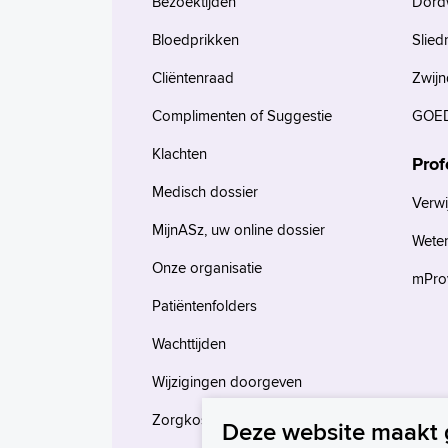
Bezoektijden
Dord
Bloedprikken
Slied
Cliëntenraad
Zwijn
Complimenten of Suggestie
GOED
Klachten
Prof
Medisch dossier
Verwi
MijnASz, uw online dossier
Wete
Onze organisatie
mProv
Patiëntenfolders
Wachttijden
Wijzigingen doorgeven
Zorgkosten en verzekeringen
Deze website maakt 