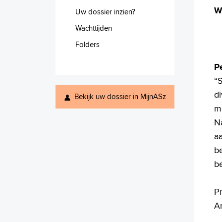
W
Uw dossier inzien?
Wachttijden
Folders
P
“S
d
Bekijk uw dossier in MijnASz
m
Na
aa
be
b
Pr
A