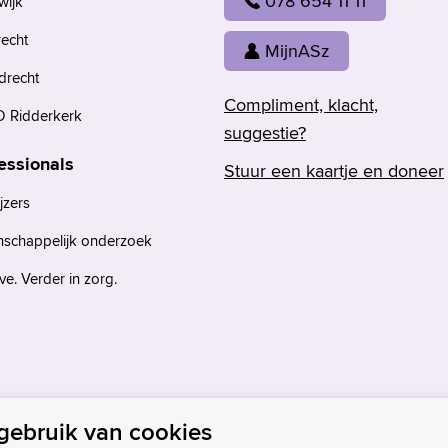
078 654 11 11
wijk
recht
MijnASz
drecht
Compliment, klacht,
 Ridderkerk
suggestie?
essionals
Stuur een kaartje en doneer
jzers
nschappelijk onderzoek
e. Verder in zorg.
gebruik van cookies