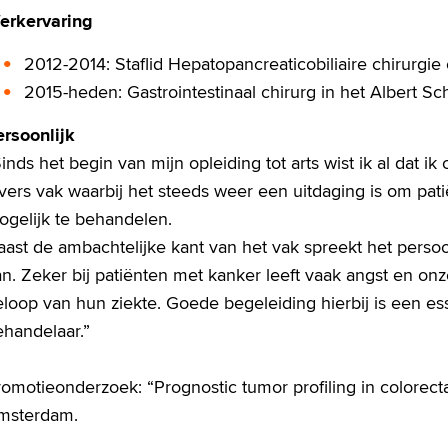
erkervaring
2012-2014: Staflid Hepatopancreaticobiliaire chirurgie
2015-heden: Gastrointestinaal chirurg in het Albert S
ersoonlijk
inds het begin van mijn opleiding tot arts wist ik al dat i
ivers vak waarbij het steeds weer een uitdaging is om pa
ogelijk te behandelen.
ast de ambachtelijke kant van het vak spreekt het persoo
n. Zeker bij patiënten met kanker leeft vaak angst en on
loop van hun ziekte. Goede begeleiding hierbij is een ess
ehandelaar.”
omotieonderzoek: “Prognostic tumor profiling in colorect
msterdam.