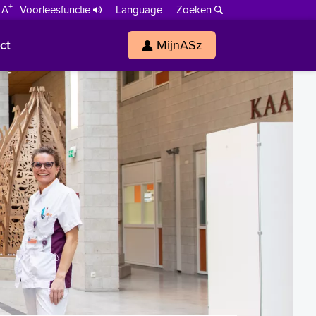
+
 A
Voorleesfunctie
Language
Zoeken
ct
MijnASz
s
h