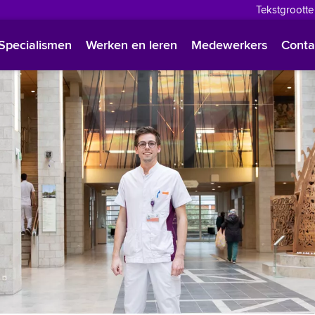
Tekstgrootte
English
Specialismen
Werken en leren
Medewerkers
Conta
Françai
Polski
Türkçe
Arabisc