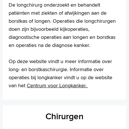
Werken en leren
De longchirurg onderzoekt en behandelt
Medewerkers
patiënten met ziekten of afwijkingen aan de
Contact
borstkas of longen. Operaties die longchirurgen
doen zijn bijvoorbeeld kijkoperaties,
MijnASz
diagnostische operaties aan longen en borstkas
en operaties na de diagnose kanker.
Op deze website vindt u meer informatie over
Verwijzers
long- en borstkaschirurgie. Informatie over
Wetenschappelijk onderzoek
operaties bij longkanker vindt u op de website
van het
Centrum voor Longkanker.
+
Tekstgrootte A
Voorleesfunctie
Language
Zoeken
Chirurgen
English