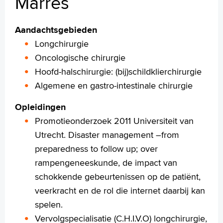
Marres
Werken en leren
Medewerkers
Aandachtsgebieden
Contact
Longchirurgie
MijnASz
Oncologische chirurgie
Hoofd-halschirurgie: (bij)schildklierchirurgie
Algemene en gastro-intestinale chirurgie
Opleidingen
Verwijzers
Promotieonderzoek 2011 Universiteit van
Wetenschappelijk onderzoek
Utrecht. Disaster management –from
preparedness to follow up; over
+
Tekstgrootte A
rampengeneeskunde, de impact van
Voorleesfunctie
schokkende gebeurtenissen op de patiënt,
Language
veerkracht en de rol die internet daarbij kan
Zoeken
spelen.
English
Vervolgspecialisatie (C.H.I.V.O) longchirurgie,