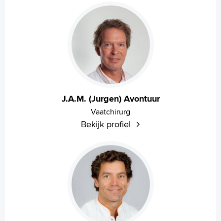
Homepage
Praktische informatie
Specialismen
Werken en leren
Medewerkers
J.A.M. (Jurgen) Avontuur
Contact
Vaatchirurg
Bekijk profiel
MijnASz
Verwijzers
Wetenschappelijk onderzoek
+
Tekstgrootte A