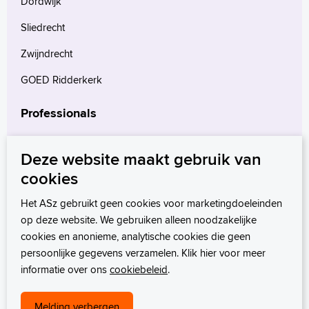
Dordwijk
Sliedrecht
Zwijndrecht
GOED Ridderkerk
Professionals
Verwijzers
Deze website maakt gebruik van
Wetenschappelijk onderzoek
cookies
mProve. Verder in zorg.
Het ASz gebruikt geen cookies voor marketingdoeleinden
op deze website. We gebruiken alleen noodzakelijke
cookies en anonieme, analytische cookies die geen
persoonlijke gegevens verzamelen. Klik hier voor meer
informatie over ons
cookiebeleid
.
Melding verbergen