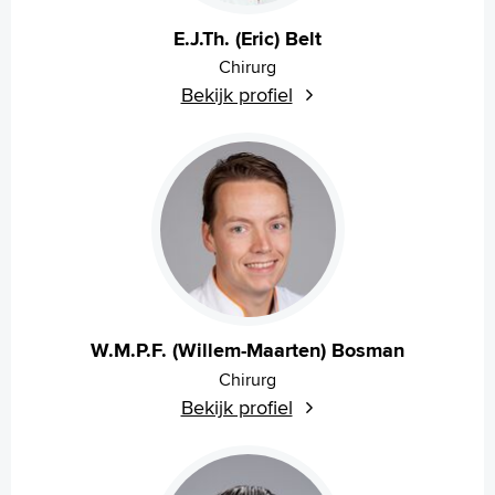
Voorleesfunctie
E.J.Th. (Eric) Belt
Language
Chirurg
Zoeken
Bekijk profiel
English
Français
Polski
Türkçe
Arabisch
W.M.P.F. (Willem-Maarten) Bosman
Chirurg
Bekijk profiel