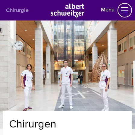
Menu
Chirurgie
Chirurgie
Praktische informatie
Het behandelteam
Chirurgie bij kinderen
Maag-Darm-Leverchirurgie
Traumachirurgie en Spoedeisende Hulp
Vaatchirurgie
Longchirurgie
Borstkanker
Bariatrie (Obesitascentrum)
Gipskamer
Uw dossier inzien?
Chirurgen
Wachttijden
Folders