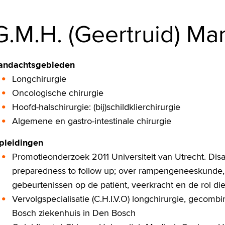
G.M.H. (Geertruid) Ma
andachtsgebieden
Longchirurgie
Oncologische chirurgie
Hoofd-halschirurgie: (bij)schildklierchirurgie
Algemene en gastro-intestinale chirurgie
pleidingen
Promotieonderzoek 2011 Universiteit van Utrecht. Di
preparedness to follow up; over rampengeneeskunde
gebeurtenissen op de patiënt, veerkracht en de rol die
Vervolgspecialisatie (C.H.I.V.O) longchirurgie, gecomb
Bosch ziekenhuis in Den Bosch