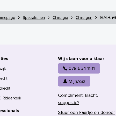
omepage
Specialismen
Chirurgie
Chirurgen
G.M.H. (G
ties
Wij staan voor u klaar
078 654 11 11
wijk
recht
MijnASz
drecht
Compliment, klacht,
 Ridderkerk
suggestie?
essionals
Stuur een kaartje en doneer