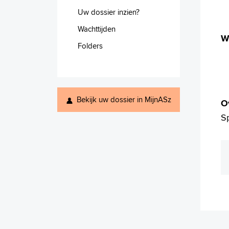
Uw dossier inzien?
Wachttijden
W
Folders
Bekijk uw dossier in MijnASz
O
S