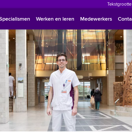
Tekstgrootte
English
Specialismen
Werken en leren
Medewerkers
Conta
Françai
Polski
Türkçe
Arabisc