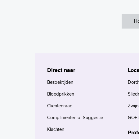
H
Direct naar
Loca
Bezoektijden
Dord
Bloedprikken
Slied
Cliëntenraad
Zwijn
Complimenten of Suggestie
GOED
Klachten
Prof