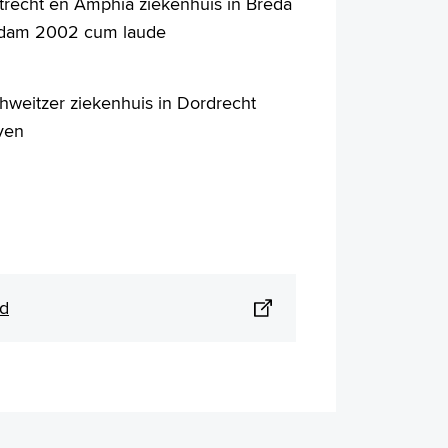
Utrecht en Amphia ziekenhuis in Breda
rdam 2002 cum laude
hweitzer ziekenhuis in Dordrecht
ven
ed