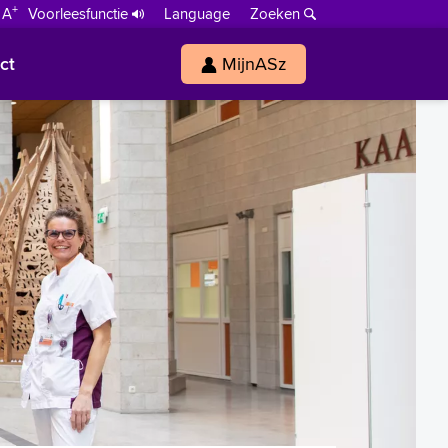
+
 A
Voorleesfunctie
Language
Zoeken
ct
MijnASz
s
h