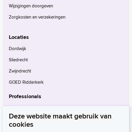
Wijzigingen doorgeven
Zorgkosten en verzekeringen
Locaties
Dordwijk
Sliedrecht
Zwijndrecht
GOED Ridderkerk
Professionals
Verwijzers
Deze website maakt gebruik van
Wetenschappelijk onderzoek
cookies
mProve. Verder in zorg.