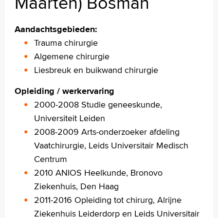
Maarten) Bosman
Aandachtsgebieden:
Homepage
Trauma chirurgie
Praktische informatie
Algemene chirurgie
Specialismen
Liesbreuk en buikwand chirurgie
Werken en leren
Medewerkers
Opleiding / werkervaring
Contact
2000-2008 Studie geneeskunde,
Universiteit Leiden
MijnASz
2008-2009 Arts-onderzoeker afdeling
Vaatchirurgie, Leids Universitair Medisch
Centrum
2010 ANIOS Heelkunde, Bronovo
Verwijzers
Ziekenhuis, Den Haag
Wetenschappelijk onderzoek
2011-2016 Opleiding tot chirurg, Alrijne
Ziekenhuis Leiderdorp en Leids Universitair
+
Tekstgrootte A