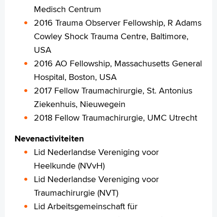
Medisch Centrum
Voorleesfunctie
2016 Trauma Observer Fellowship, R Adams
Language
Cowley Shock Trauma Centre, Baltimore,
Zoeken
USA
English
2016 AO Fellowship, Massachusetts General
Français
Hospital, Boston, USA
Polski
2017 Fellow Traumachirurgie, St. Antonius
Türkçe
Ziekenhuis, Nieuwegein
Arabisch
2018 Fellow Traumachirurgie, UMC Utrecht
Nevenactiviteiten
Lid Nederlandse Vereniging voor
Heelkunde (NVvH)
Lid Nederlandse Vereniging voor
Traumachirurgie (NVT)
Lid Arbeitsgemeinschaft für