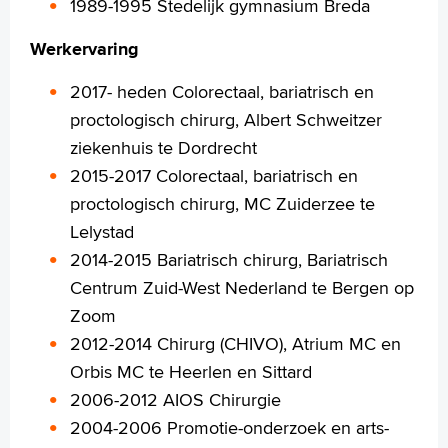
1989-1995 Stedelijk gymnasium Breda
Voorleesfunctie
Werkervaring
Language
Zoeken
2017- heden Colorectaal, bariatrisch en
proctologisch chirurg, Albert Schweitzer
English
ziekenhuis te Dordrecht
Français
2015-2017 Colorectaal, bariatrisch en
Polski
proctologisch chirurg, MC Zuiderzee te
Türkçe
Lelystad
Arabisch
2014-2015 Bariatrisch chirurg, Bariatrisch
Centrum Zuid-West Nederland te Bergen op
Zoom
2012-2014 Chirurg (CHIVO), Atrium MC en
Orbis MC te Heerlen en Sittard
2006-2012 AIOS Chirurgie
2004-2006 Promotie-onderzoek en arts-