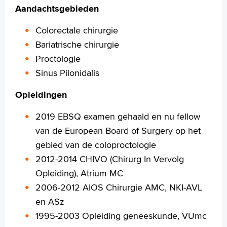
Aandachtsgebieden
Colorectale chirurgie
Homepage
Bariatrische chirurgie
Praktische informatie
Proctologie
Specialismen
Sinus Pilonidalis
Werken en leren
Medewerkers
Opleidingen
Contact
2019 EBSQ examen gehaald en nu fellow
MijnASz
van de European Board of Surgery op het
gebied van de coloproctologie
2012-2014 CHIVO (Chirurg In Vervolg
Opleiding), Atrium MC
2006-2012 AIOS Chirurgie AMC, NKI-AVL
Verwijzers
en ASz
Wetenschappelijk onderzoek
1995-2003 Opleiding geneeskunde, VUmc
+
Tekstgrootte A