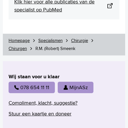
Klik hier voor alle publicaties van de
specialist op PubMed
Homepage
Specialismen
Chirurgie
Chirurgen
R.M. (Robert) Smeenk
Wij staan voor u klaar
078 654 11 11
MijnASz
Compliment, klacht, suggestie?
Stuur een kaartje en doneer