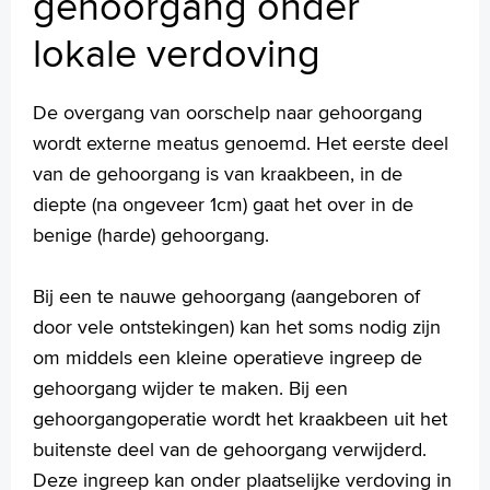
gehoorgang onder
Injectie in het middenoor bij plotseling gehoorverlies
lokale verdoving
Injectie in het middenoor met corticosteroïden bij
duizeligheid
Keelamandelen verwijderen
De overgang van oorschelp naar gehoorgang
Middenoorinspectie en ketenreconstructie (operatie aan de
wordt externe meatus genoemd. Het eerste deel
gehoorbeentjes)
Nazorg na een behandeling met plaatselijke verdoving
van de gehoorgang is van kraakbeen, in de
door de KNO-arts
diepte (na ongeveer 1cm) gaat het over in de
Neusamandelen verwijderen
benige (harde) gehoorgang.
Neuscorrectie
Neusbijholteoperatie
Bij een te nauwe gehoorgang (aangeboren of
Neusschelpverkleining
door vele ontstekingen) kan het soms nodig zijn
Neustussenschotoperatie
Neusvleugeloperatie
om middels een kleine operatieve ingreep de
Oefeningen bij duizeligheid: Brandt Daroff
gehoorgang wijder te maken. Bij een
Oorschelpcorrectie
gehoorgangoperatie wordt het kraakbeen uit het
Operatie aan een halscyste
buitenste deel van de gehoorgang verwijderd.
Poliepextractie
Deze ingreep kan onder plaatselijke verdoving in
Sanerende ooroperaties