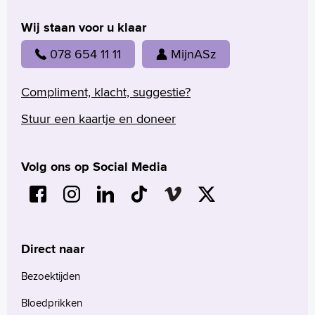
Praktische informatie
Specialismen
Wij staan voor u klaar
Werken en leren
078 654 11 11
MijnASz
Medewerkers
Contact
Compliment, klacht, suggestie?
MijnASz
Stuur een kaartje en doneer
Volg ons op Social Media
Verwijzers
Wetenschappelijk onderzoek
Direct naar
+
Tekstgrootte A
Voorleesfunctie
Bezoektijden
Language
Bloedprikken
Zoeken