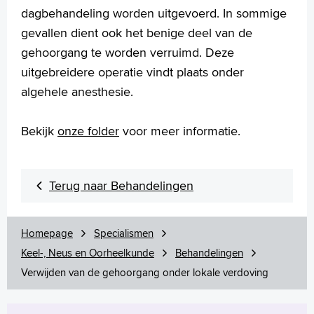
dagbehandeling worden uitgevoerd. In sommige
Slaapbeugel (MRA)
Stembandoperatie
gevallen dient ook het benige deel van de
Stijgbeugel operatie (stapedotomie)
gehoorgang te worden verruimd. Deze
Traanwegoperatie of dacryocystorhinostomie (DCR)
uitgebreidere operatie vindt plaats onder
Trommelvliesbuisjes
algehele anesthesie.
Trommelvliessluiting
Verwijderen van huidtumoren in het gezicht
Bekijk
onze folder
Verwijderen (oor)speekselklier
voor meer informatie.
Verwijden van de gehoorgang onder lokale verdoving
Voorlichtingsfilms
Terug naar Behandelingen
Uw dossier inzien?
Wachttijden
Folders
Homepage
Specialismen
Handige links
Keel-, Neus en Oorheelkunde
Behandelingen
Verwijden van de gehoorgang onder lokale verdoving
Homepage