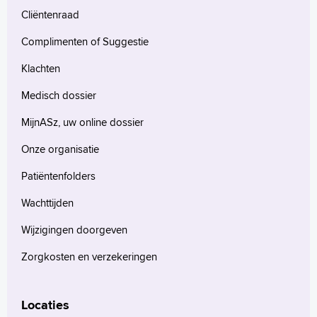
Cliëntenraad
English
Complimenten of Suggestie
Français
Polski
Klachten
Türkçe
Medisch dossier
Arabisch
MijnASz, uw online dossier
Onze organisatie
Patiëntenfolders
Wachttijden
Wijzigingen doorgeven
Zorgkosten en verzekeringen
Locaties