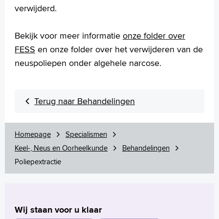
verwijderd.
Slaapbeugel (MRA)
Stembandoperatie
Stijgbeugel operatie (stapedotomie)
Bekijk voor meer informatie
onze folder over
Traanwegoperatie of dacryocystorhinostomie (DCR)
FESS
en onze folder over het verwijderen van de
Trommelvliesbuisjes
neuspoliepen onder algehele narcose.
Trommelvliessluiting
Verwijderen van huidtumoren in het gezicht
Verwijderen (oor)speekselklier
Terug naar Behandelingen
Verwijden van de gehoorgang onder lokale verdoving
Voorlichtingsfilms
Uw dossier inzien?
Homepage
Specialismen
Wachttijden
Keel-, Neus en Oorheelkunde
Behandelingen
Folders
Poliepextractie
Handige links
Wij staan voor u klaar
Homepage