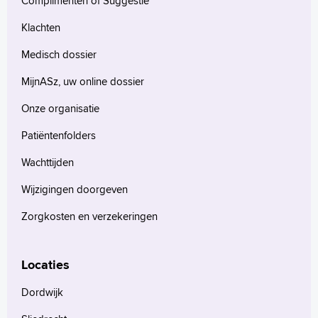
Complimenten of Suggestie
English
Klachten
Français
Medisch dossier
Polski
MijnASz, uw online dossier
Türkçe
Arabisch
Onze organisatie
Patiëntenfolders
Wachttijden
Wijzigingen doorgeven
Zorgkosten en verzekeringen
Locaties
Dordwijk