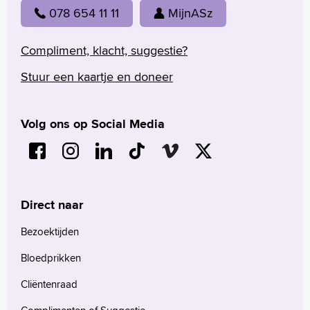
Praktische informatie
078 654 11 11
MijnASz
Specialismen
Werken en leren
Compliment, klacht, suggestie?
Medewerkers
Stuur een kaartje en doneer
Contact
MijnASz
Volg ons op Social Media
Verwijzers
Direct naar
Wetenschappelijk onderzoek
Bezoektijden
+
Tekstgrootte A
Bloedprikken
Voorleesfunctie
Cliëntenraad
Language
Zoeken