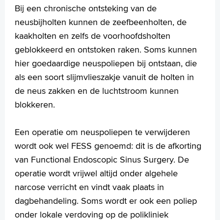
Injectie in het middenoor bij plotseling gehoorverlies
Bij een chronische ontsteking van de
Injectie in het middenoor met corticosteroïden bij
neusbijholten kunnen de zeefbeenholten, de
duizeligheid
kaakholten en zelfs de voorhoofdsholten
Keelamandelen verwijderen
geblokkeerd en ontstoken raken. Soms kunnen
Middenoorinspectie en ketenreconstructie (operatie aan de
hier goedaardige neuspoliepen bij ontstaan, die
gehoorbeentjes)
Nazorg na een behandeling met plaatselijke verdoving
als een soort slijmvlieszakje vanuit de holten in
door de KNO-arts
de neus zakken en de luchtstroom kunnen
Neusamandelen verwijderen
blokkeren.
Neuscorrectie
Neusbijholteoperatie
Een operatie om neuspoliepen te verwijderen
Neusschelpverkleining
wordt ook wel FESS genoemd: dit is de afkorting
Neustussenschotoperatie
Neusvleugeloperatie
van Functional Endoscopic Sinus Surgery. De
Oefeningen bij duizeligheid: Brandt Daroff
operatie wordt vrijwel altijd onder algehele
Oorschelpcorrectie
narcose verricht en vindt vaak plaats in
Operatie aan een halscyste
dagbehandeling. Soms wordt er ook een poliep
Poliepextractie
onder lokale verdoving op de polikliniek
Sanerende ooroperaties