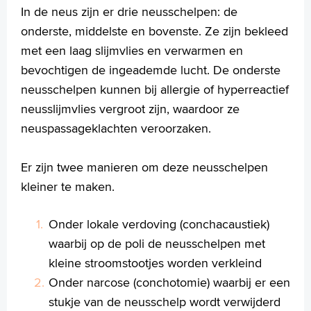
Injectie in het middenoor bij plotseling gehoorverlies
In de neus zijn er drie neusschelpen: de
Injectie in het middenoor met corticosteroïden bij
onderste, middelste en bovenste. Ze zijn bekleed
duizeligheid
met een laag slijmvlies en verwarmen en
Keelamandelen verwijderen
bevochtigen de ingeademde lucht. De onderste
Middenoorinspectie en ketenreconstructie (operatie aan de
neusschelpen kunnen bij allergie of hyperreactief
gehoorbeentjes)
Nazorg na een behandeling met plaatselijke verdoving
neusslijmvlies vergroot zijn, waardoor ze
door de KNO-arts
neuspassageklachten veroorzaken.
Neusamandelen verwijderen
Neuscorrectie
Er zijn twee manieren om deze neusschelpen
Neusbijholteoperatie
kleiner te maken.
Neusschelpverkleining
Neustussenschotoperatie
Onder lokale verdoving (conchacaustiek)
Neusvleugeloperatie
Oefeningen bij duizeligheid: Brandt Daroff
waarbij op de poli de neusschelpen met
Oorschelpcorrectie
kleine stroomstootjes worden verkleind
Operatie aan een halscyste
Onder narcose (conchotomie) waarbij er een
Poliepextractie
stukje van de neusschelp wordt verwijderd
Sanerende ooroperaties