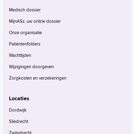
Medisch dossier
English
Français
MijnASz, uw online dossier
Polski
Onze organisatie
Türkçe
Arabisch
Patiëntenfolders
Wachttijden
Wijzigingen doorgeven
Zorgkosten en verzekeringen
Locaties
Dordwijk
Sliedrecht
Zwijndrecht