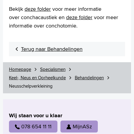
Slaapbeugel (MRA)
Bekijk
deze folder
voor meer informatie
Stembandoperatie
over conchacaustiek en
deze folder
voor meer
Stijgbeugel operatie (stapedotomie)
informatie over conchotomie.
Traanwegoperatie of dacryocystorhinostomie (DCR)
Trommelvliesbuisjes
Trommelvliessluiting
Verwijderen van huidtumoren in het gezicht
Terug naar Behandelingen
Verwijderen (oor)speekselklier
Verwijden van de gehoorgang onder lokale verdoving
Homepage
Specialismen
Voorlichtingsfilms
Keel-, Neus en Oorheelkunde
Behandelingen
Uw dossier inzien?
Neusschelpverkleining
Wachttijden
Folders
Handige links
Wij staan voor u klaar
078 654 11 11
MijnASz
Homepage