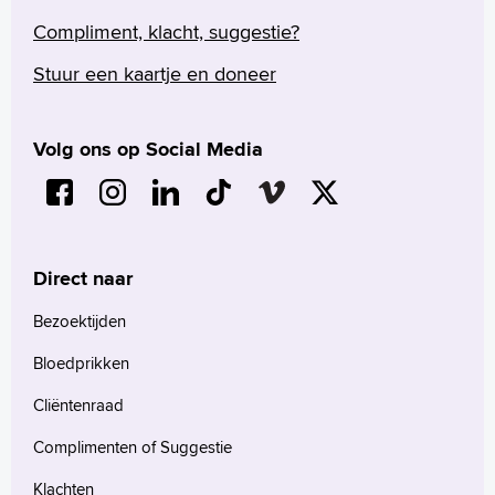
Praktische informatie
Compliment, klacht, suggestie?
Specialismen
Werken en leren
Stuur een kaartje en doneer
Medewerkers
Contact
Volg ons op Social Media
MijnASz
Direct naar
Verwijzers
Bezoektijden
Wetenschappelijk onderzoek
Bloedprikken
+
Tekstgrootte A
Cliëntenraad
Voorleesfunctie
Complimenten of Suggestie
Language
Zoeken
Klachten