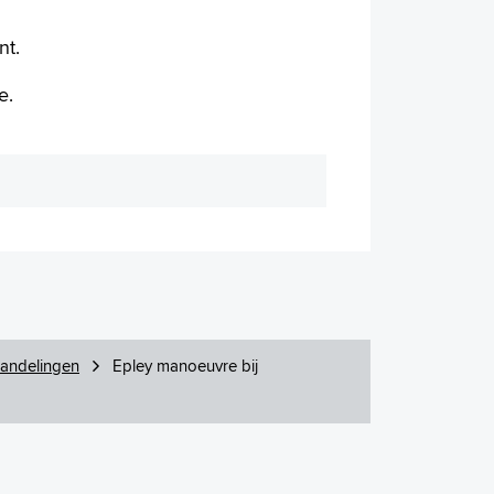
nt.
ie.
andelingen
Epley manoeuvre bij