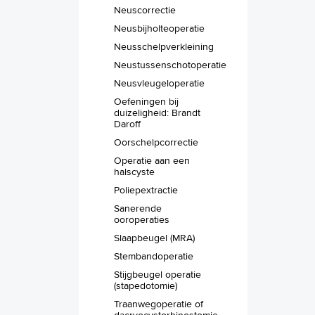
Neuscorrectie
Neusbijholteoperatie
Neusschelpverkleining
Neustussenschotoperatie
Neusvleugeloperatie
Oefeningen bij
duizeligheid: Brandt
Daroff
Oorschelpcorrectie
Operatie aan een
halscyste
Poliepextractie
Sanerende
ooroperaties
Slaapbeugel (MRA)
Stembandoperatie
Stijgbeugel operatie
(stapedotomie)
Traanwegoperatie of
dacryocystorhinostomie