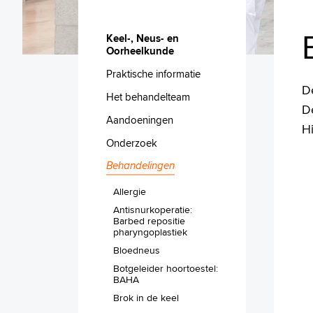
Keel-, Neus- en
Oorheelkunde
Praktische informatie
D
Het behandelteam
D
Aandoeningen
H
Onderzoek
Behandelingen
Allergie
Antisnurkoperatie:
Barbed repositie
pharyngoplastiek
Bloedneus
Botgeleider hoortoestel:
BAHA
Brok in de keel