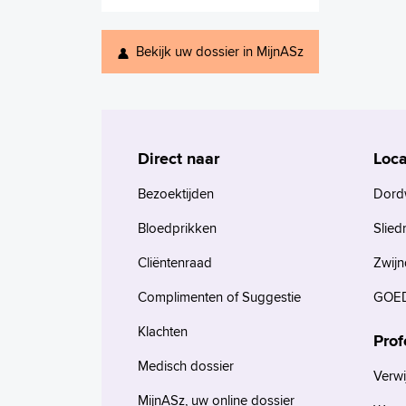
Bekijk uw dossier in MijnASz
Direct naar
Loca
Bezoektijden
Dord
Bloedprikken
Slied
Cliëntenraad
Zwijn
Complimenten of Suggestie
GOED
Klachten
Prof
Medisch dossier
Verwi
MijnASz, uw online dossier