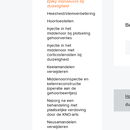
Epley manoeuvre bij
duizeligheid
Heesheid/stemverbetering
Hoortoestellen
Be
Injectie in het
middenoor bij plotseling
gehoorverlies
Injectie in het
middenoor met
corticosteroïden bij
duizeligheid
Keelamandelen
verwijderen
Middenoorinspectie en
ketenreconstructie
(operatie aan de
gehoorbeentjes)
H
Nazorg na een
du
behandeling met
plaatselijke verdoving
door de KNO-arts
Neusamandelen
verwijderen