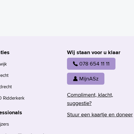
ties
Wij staan voor u klaar
078 654 11 11
wijk
recht
MijnASz
drecht
Compliment, klacht,
 Ridderkerk
suggestie?
essionals
Stuur een kaartje en doneer
jzers