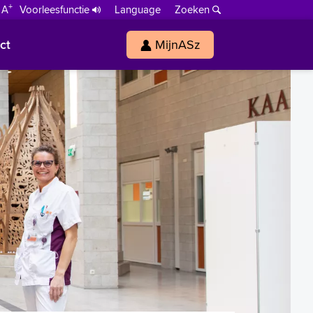
+
 A
Voorleesfunctie
Language
Zoeken
ct
MijnASz
s
h