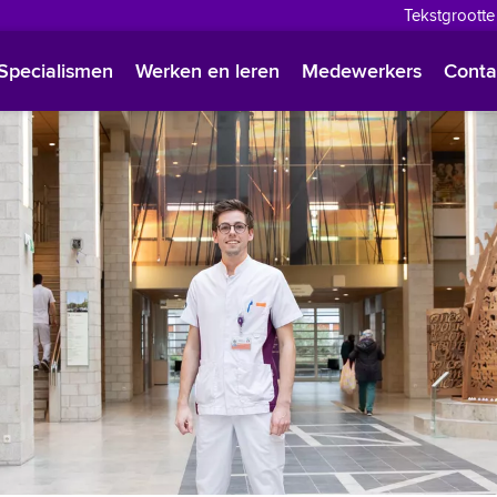
Tekstgrootte
English
Specialismen
Werken en leren
Medewerkers
Conta
Françai
Polski
Türkçe
Arabisc