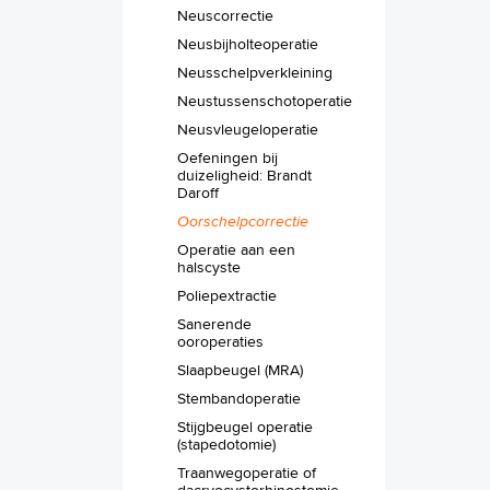
Neuscorrectie
Neusbijholteoperatie
Neusschelpverkleining
Neustussenschotoperatie
Neusvleugeloperatie
Oefeningen bij
duizeligheid: Brandt
Daroff
Oorschelpcorrectie
Operatie aan een
halscyste
Poliepextractie
Sanerende
ooroperaties
Slaapbeugel (MRA)
Stembandoperatie
Stijgbeugel operatie
(stapedotomie)
Traanwegoperatie of
dacryocystorhinostomie