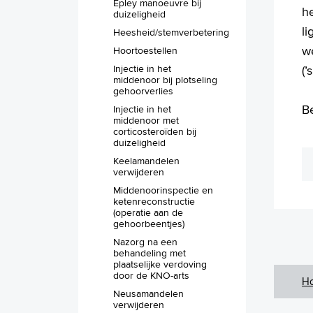
Epley manoeuvre bij
he
duizeligheid
li
Heesheid/stemverbetering
w
Hoortoestellen
Injectie in het
(’
middenoor bij plotseling
gehoorverlies
B
Injectie in het
middenoor met
corticosteroïden bij
duizeligheid
Keelamandelen
verwijderen
Middenoorinspectie en
ketenreconstructie
(operatie aan de
gehoorbeentjes)
Nazorg na een
behandeling met
plaatselijke verdoving
door de KNO-arts
H
Neusamandelen
verwijderen