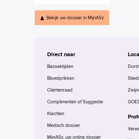
Bekijk uw dossier in MijnASz
Direct naar
Loca
Bezoektijden
Dord
Bloedprikken
Slied
Cliëntenraad
Zwijn
Complimenten of Suggestie
GOED
Klachten
Prof
Medisch dossier
Verwi
MijnASz, uw online dossier