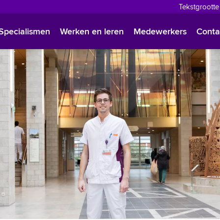
Tekstgrootte
English
Specialismen
Werken en leren
Medewerkers
Conta
Françai
Polski
Türkçe
Arabisc