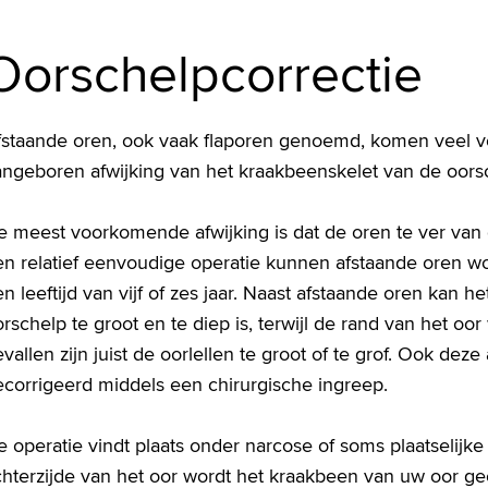
Oorschelpcorrectie
fstaande oren, ook vaak flaporen genoemd, komen veel vo
angeboren afwijking van het kraakbeenskelet van de oors
 meest voorkomende afwijking is dat de oren te ver van d
en relatief eenvoudige operatie kunnen afstaande oren wo
n leeftijd van vijf of zes jaar. Naast afstaande oren kan
rschelp te groot en te diep is, terwijl de rand van het o
vallen zijn juist de oorlellen te groot of te grof. Ook de
ecorrigeerd middels een chirurgische ingreep.
 operatie vindt plaats onder narcose of soms plaatselijk
chterzijde van het oor wordt het kraakbeen van uw oor g