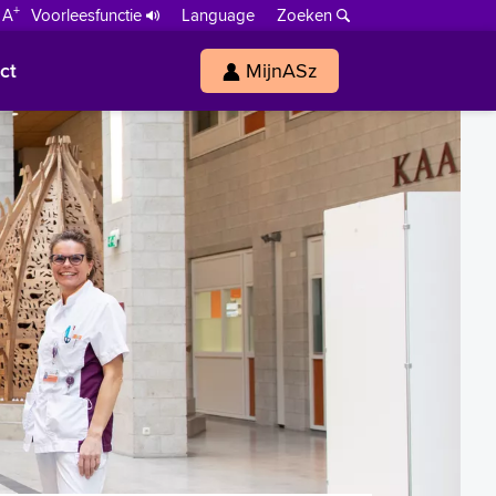
+
 A
Voorleesfunctie
Language
Zoeken
ct
MijnASz
s
h