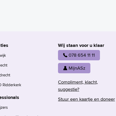
ties
Wij staan voor u klaar
078 654 11 11
wijk
recht
MijnASz
drecht
Compliment, klacht,
 Ridderkerk
suggestie?
essionals
Stuur een kaartje en doneer
jzers