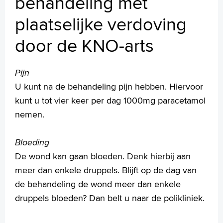
behandeling met
Injectie in het middenoor bij plotseling gehoorverlies
plaatselijke verdoving
Injectie in het middenoor met corticosteroïden bij
duizeligheid
door de KNO-arts
Keelamandelen verwijderen
Middenoorinspectie en ketenreconstructie (operatie aan de
gehoorbeentjes)
Pijn
Nazorg na een behandeling met plaatselijke verdoving
U kunt na de behandeling pijn hebben. Hiervoor
door de KNO-arts
kunt u tot vier keer per dag 1000mg paracetamol
Neusamandelen verwijderen
Neuscorrectie
nemen.
Neusbijholteoperatie
Neusschelpverkleining
Bloeding
Neustussenschotoperatie
De wond kan gaan bloeden. Denk hierbij aan
Neusvleugeloperatie
meer dan enkele druppels. Blijft op de dag van
Oefeningen bij duizeligheid: Brandt Daroff
de behandeling de wond meer dan enkele
Oorschelpcorrectie
Operatie aan een halscyste
druppels bloeden? Dan belt u naar de polikliniek.
Poliepextractie
Sanerende ooroperaties