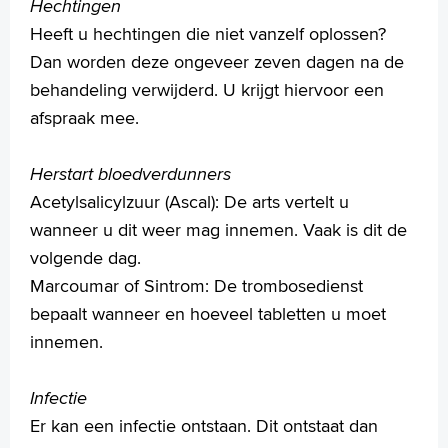
Hechtingen
Slaapbeugel (MRA)
Heeft u hechtingen die niet vanzelf oplossen?
Stembandoperatie
Dan worden deze ongeveer zeven dagen na de
Stijgbeugel operatie (stapedotomie)
behandeling verwijderd. U krijgt hiervoor een
Traanwegoperatie of dacryocystorhinostomie (DCR)
Trommelvliesbuisjes
afspraak mee.
Trommelvliessluiting
Verwijderen van huidtumoren in het gezicht
Herstart bloedverdunners
Verwijderen (oor)speekselklier
Acetylsalicylzuur (Ascal): De arts vertelt u
Verwijden van de gehoorgang onder lokale verdoving
wanneer u dit weer mag innemen. Vaak is dit de
Voorlichtingsfilms
volgende dag.
Uw dossier inzien?
Marcoumar of Sintrom: De trombosedienst
Wachttijden
bepaalt wanneer en hoeveel tabletten u moet
Folders
innemen.
Handige links
Infectie
Er kan een infectie ontstaan. Dit ontstaat dan
Homepage