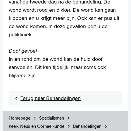
vanaf de tweede dag na de behandeling. De
Praktische informatie
wond wordt rood en dikker. De wond kan gaan
Specialismen
kloppen en u krijgt meer pijn. Ook kan er pus uit
Werken en leren
de wond komen. In deze gevallen belt u de
Medewerkers
polikliniek.
Contact
MijnASz
Doof gevoel
In en rond om de wond kan de huid doof
aanvoelen. Dit kan tijdelijk, maar soms ook
blijvend zijn.
Verwijzers
Wetenschappelijk onderzoek
Terug naar Behandelingen
+
Tekstgrootte A
Voorleesfunctie
Homepage
Specialismen
Language
Keel-, Neus en Oorheelkunde
Behandelingen
Zoeken