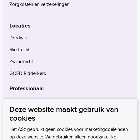
Zorgkosten en verzekeringen
Locaties
Dordwijk
Sliedrecht
Zwijndrecht
GOED Ridderkerk
Professionals
Verwijzers
Deze website maakt gebruik van
Wetenschappelijk onderzoek
cookies
mProve. Verder in zorg.
Het ASz gebruikt geen cookies voor marketingdoeleinden
op deze website. We gebruiken alleen noodzakelijke