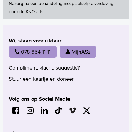
Nazorg na een behandeling met plaatselijke verdoving
English
door de KNO-arts
Français
Polski
Türkçe
Wij staan voor u klaar
Arabisch
078 654 11 11
MijnASz
Compliment, klacht, suggestie?
Stuur een kaartje en doneer
Volg ons op Social Media