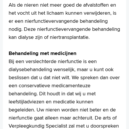
Praktische informatie
Als de nieren niet meer goed de afvalstoffen en
Specialismen
het vocht uit het lichaam kunnen verwijderen, is
Werken en leren
er een nierfunctievervangende behandeling
Medewerkers
nodig. Deze nierfunctievervangende behandeling
Contact
kan dialyse zijn of niertransplantatie.
MijnASz
Behandeling met medicijnen
Bij een verslechterde nierfunctie is een
dialysebehandeling wenselijk, maar u kunt ook
beslissen dat u dat niet wilt. We spreken dan over
Verwijzers
een conservatieve medicamenteuze
Wetenschappelijk onderzoek
behandeling. Dit houdt in dat wij u met
+
Tekstgrootte A
leefstijladviezen en medicatie kunnen
Voorleesfunctie
begeleiden. Uw nieren worden niet beter en de
Language
nierfunctie gaat alleen maar achteruit. De arts of
Zoeken
Verpleegkundig Specialist zal met u doorspreken