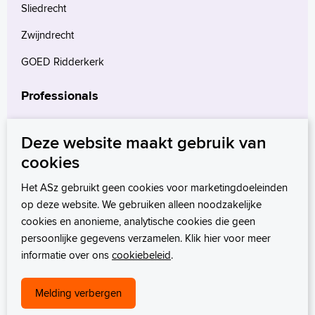
Sliedrecht
Zwijndrecht
GOED Ridderkerk
Professionals
Verwijzers
Deze website maakt gebruik van
Wetenschappelijk onderzoek
cookies
mProve. Verder in zorg.
Het ASz gebruikt geen cookies voor marketingdoeleinden
op deze website. We gebruiken alleen noodzakelijke
cookies en anonieme, analytische cookies die geen
persoonlijke gegevens verzamelen. Klik hier voor meer
informatie over ons
cookiebeleid
.
Melding verbergen