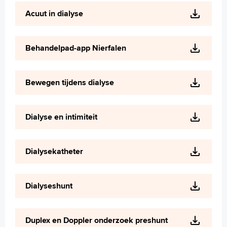
Praktische informatie
Acuut in dialyse
Specialismen
Werken en leren
Medewerkers
Behandelpad-app Nierfalen
Contact
MijnASz
Bewegen tijdens dialyse
Dialyse en intimiteit
Verwijzers
Dialysekatheter
Wetenschappelijk onderzoek
+
Tekstgrootte A
Dialyseshunt
Voorleesfunctie
Language
Zoeken
Duplex en Doppler onderzoek preshunt