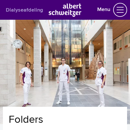
Menu
Dialyseafdeling
Dialyseafdeling
Praktische informatie
Het behandelteam
Nierfalenpoli
Behandelingen
Vakantiedialyse
Uw dossier inzien?
Download onze app
Folders
Handige links
Folders
Homepage