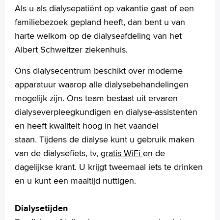
Praktische informatie
Als u als dialysepatiënt op vakantie gaat of een
Specialismen
familiebezoek gepland heeft, dan bent u van
Werken en leren
harte welkom op de dialyseafdeling van het
Medewerkers
Albert Schweitzer ziekenhuis.
Contact
Ons dialysecentrum beschikt over moderne
MijnASz
apparatuur waarop alle dialysebehandelingen
mogelijk zijn. Ons team bestaat uit ervaren
dialyseverpleegkundigen en dialyse-assistenten
en heeft kwaliteit hoog in het vaandel
Verwijzers
staan. Tijdens de dialyse kunt u gebruik maken
Wetenschappelijk onderzoek
van de dialysefiets, tv,
gratis WiFi
en de
dagelijkse krant. U krijgt tweemaal iets te drinken
+
Tekstgrootte A
en u kunt een maaltijd nuttigen.
Voorleesfunctie
Language
Dialysetijden
Zoeken