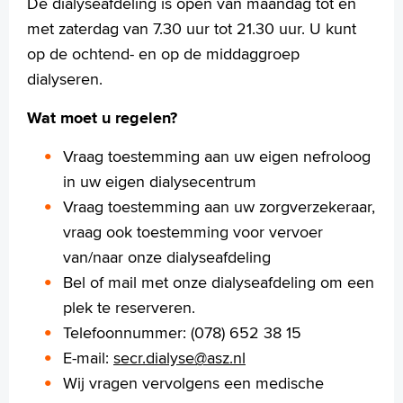
De dialyseafdeling is open van maandag tot en
English
met zaterdag van 7.30 uur tot 21.30 uur. U kunt
Français
op de ochtend- en op de middaggroep
Polski
dialyseren.
Türkçe
Wat moet u regelen?
Arabisch
Vraag toestemming aan uw eigen nefroloog
in uw eigen dialysecentrum
Vraag toestemming aan uw zorgverzekeraar,
vraag ook toestemming voor vervoer
van/naar onze dialyseafdeling
Bel of mail met onze dialyseafdeling om een
plek te reserveren.
Telefoonnummer: (078) 652 38 15
E-mail:
secr.dialyse@asz.nl
Wij vragen vervolgens een medische