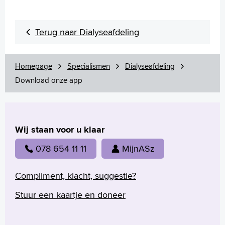
English
Français
Terug naar Dialyseafdeling
Polski
Türkçe
Homepage
Specialismen
Dialyseafdeling
Arabisch
Download onze app
Wij staan voor u klaar
078 654 11 11
MijnASz
Compliment, klacht, suggestie?
Stuur een kaartje en doneer