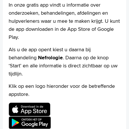
Praktische informatie
In onze gratis app vindt u informatie over
Specialismen
onderzoeken, behandelingen, afdelingen en
Werken en leren
hulpverleners waar u mee te maken krijgt. U kunt
Medewerkers
de app downloaden in de App Store of Google
Contact
Play.
MijnASz
Als u de app opent kiest u daarna bij
behandeling
Nefrologie
. Daarna op de knop
‘Start’ en alle informatie is direct zichtbaar op uw
tijdlijn.
Verwijzers
Klik op een logo hieronder voor de betreffende
Wetenschappelijk onderzoek
appstore.
+
Tekstgrootte A
Voorleesfunctie
Language
Zoeken