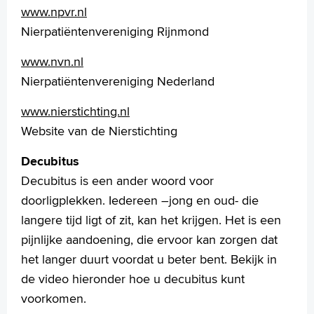
Praktische informatie
www.npvr.nl
Specialismen
Nierpatiëntenvereniging Rijnmond
Werken en leren
Medewerkers
www.nvn.nl
Contact
Nierpatiëntenvereniging Nederland
www.nierstichting.nl
MijnASz
Website van de Nierstichting
Decubitus
Decubitus is een ander woord voor
Verwijzers
doorligplekken. Iedereen –jong en oud- die
Wetenschappelijk onderzoek
langere tijd ligt of zit, kan het krijgen. Het is een
pijnlijke aandoening, die ervoor kan zorgen dat
+
Tekstgrootte A
het langer duurt voordat u beter bent. Bekijk in
Voorleesfunctie
de video hieronder hoe u decubitus kunt
Language
voorkomen.
Zoeken