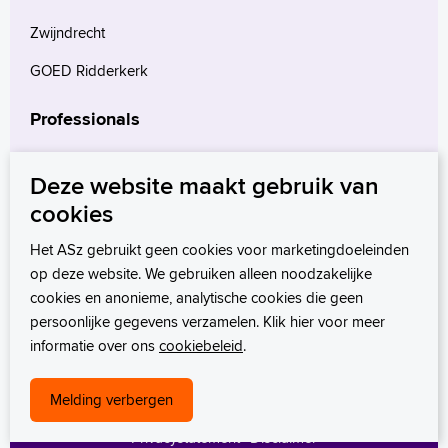
Zwijndrecht
GOED Ridderkerk
Professionals
Verwijzers
Deze website maakt gebruik van
Wetenschappelijk onderzoek
cookies
mProve. Verder in zorg.
Het ASz gebruikt geen cookies voor marketingdoeleinden
op deze website. We gebruiken alleen noodzakelijke
cookies en anonieme, analytische cookies die geen
persoonlijke gegevens verzamelen. Klik hier voor meer
informatie over ons
cookiebeleid
.
Melding verbergen
Privacystatement
Disclaimer