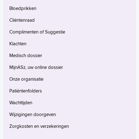
English
Bloedprikken
Français
Polski
Cliëntenraad
Türkçe
Complimenten of Suggestie
Arabisch
Klachten
Medisch dossier
MijnASz, uw online dossier
Onze organisatie
Patiëntenfolders
Wachttijden
Wijzigingen doorgeven
Zorgkosten en verzekeringen