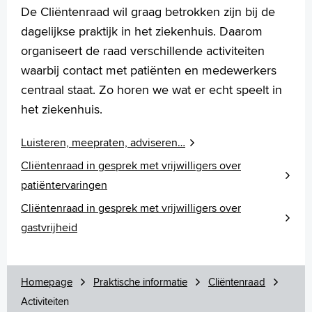
De Cliëntenraad wil graag betrokken zijn bij de
Nieuwsberichten
dagelijkse praktijk in het ziekenhuis. Daarom
Opname in het ziekenhuis
organiseert de raad verschillende activiteiten
Parkeren
Patiënt Ervarings Monitor (PEM)
waarbij contact met patiënten en medewerkers
Patiëntenpanel
centraal staat. Zo horen we wat er echt speelt in
Patiëntenregistratie
het ziekenhuis.
Pers
Rechten en plichten
Luisteren, meepraten, adviseren…
Service en diensten
Cliëntenraad in gesprek met vrijwilligers over
Sluiting Papendrechtsebrug
Wachttijden
patiëntervaringen
Wijzigingen doorgeven
Cliëntenraad in gesprek met vrijwilligers over
Zorgkosten en verzekeringen
gastvrijheid
Homepage
Homepage
Praktische informatie
Cliëntenraad
Praktische informatie
Activiteiten