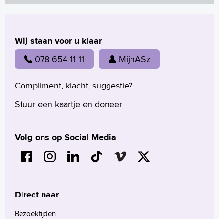
Specialismen
Werken en leren
Medewerkers
Wij staan voor u klaar
Contact
078 654 11 11
MijnASz
MijnASz
Compliment, klacht, suggestie?
Stuur een kaartje en doneer
Verwijzers
Wetenschappelijk onderzoek
Volg ons op Social Media
+
Tekstgrootte A
Voorleesfunctie
Language
Direct naar
Zoeken
Bezoektijden