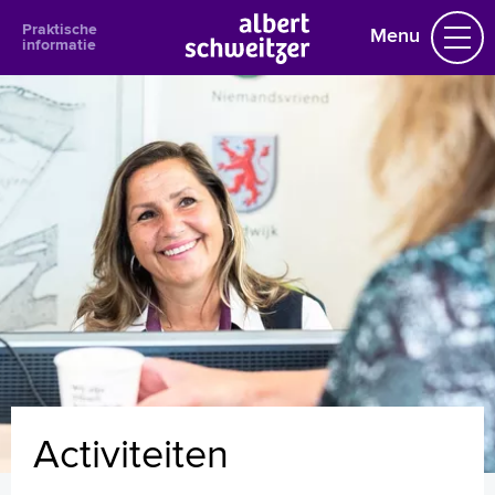
Praktische
Menu
informatie
Praktische informatie
Afspraak in het ziekenhuis
Agenda informatiebijeenkomsten
Bezoektijden en -regels
Bloedprikken
Cliëntenraad
Activiteiten
Jaarverslag
Reglement
Compliment of suggestie
Digitale zorg
Activiteiten
Folders
Klachten
Medisch dossier